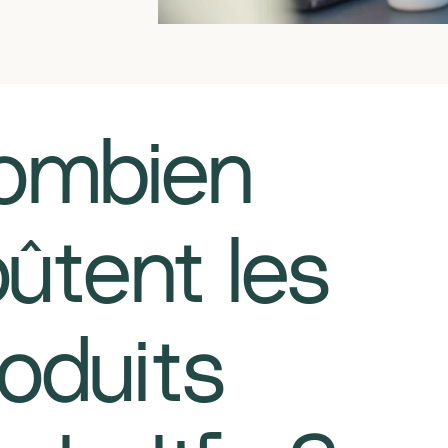
​​Combien
ûtent les
oduits