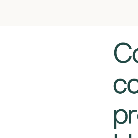
​​
co
pr