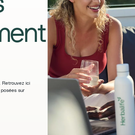
s
ment
 Retrouvez ici
 posées sur