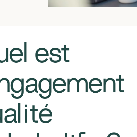
Quel est
engagement
alité