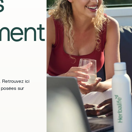
s
ment
 Retrouvez ici
 posées sur