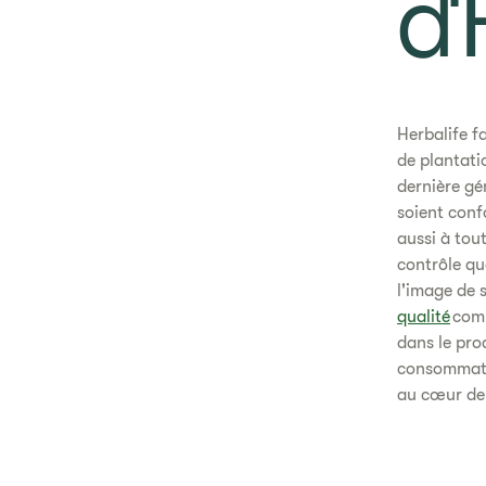
d'
​​Herbalife 
de plantati
dernière gén
soient conf
aussi à tou
contrôle qu
l'image de 
qualité
comp
dans le prod
consommateu
au cœur de 