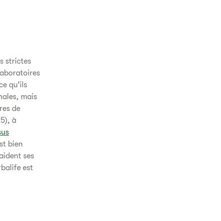
s strictes
laboratoires
ce qu'ils
nales, mais
res de
5), à
sus
st bien
 aident ses
balife est