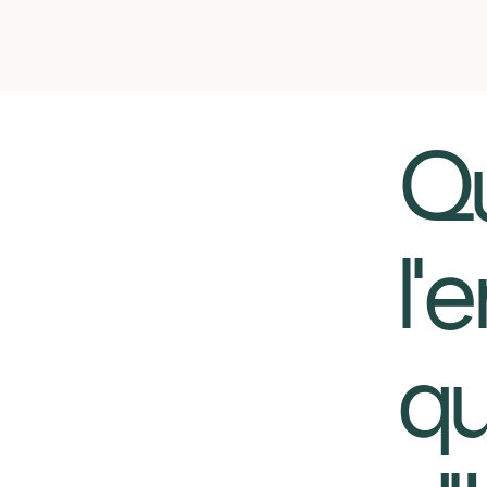
​​
l'
qu