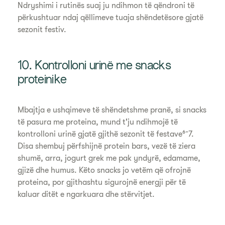
Ndryshimi i rutinës suaj ju ndihmon të qëndroni të
përkushtuar ndaj qëllimeve tuaja shëndetësore gjatë
sezonit festiv.
10. Kontrolloni urinë me snacks
proteinike
Mbajtja e ushqimeve të shëndetshme pranë, si snacks
të pasura me proteina, mund t'ju ndihmojë të
kontrolloni urinë gjatë gjithë sezonit të festave⁶⁻7.
Disa shembuj përfshijnë protein bars, vezë të ziera
shumë, arra, jogurt grek me pak yndyrë, edamame,
gjizë dhe humus. Këto snacks jo vetëm që ofrojnë
proteina, por gjithashtu sigurojnë energji për të
kaluar ditët e ngarkuara dhe stërvitjet.