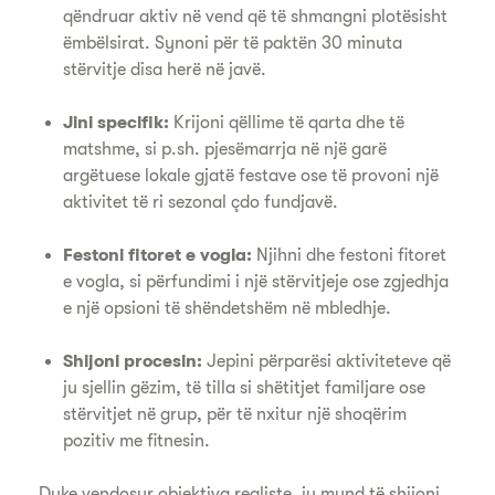
qëndruar aktiv në vend që të shmangni plotësisht
ëmbëlsirat. Synoni për të paktën 30 minuta
stërvitje disa herë në javë.
Jini specifik:
Krijoni qëllime të qarta dhe të
matshme, si p.sh. pjesëmarrja në një garë
argëtuese lokale gjatë festave ose të provoni një
aktivitet të ri sezonal çdo fundjavë.
Festoni fitoret e vogla:
Njihni dhe festoni fitoret
e vogla, si përfundimi i një stërvitjeje ose zgjedhja
e një opsioni të shëndetshëm në mbledhje.
Shijoni procesin:
Jepini përparësi aktiviteteve që
ju sjellin gëzim, të tilla si shëtitjet familjare ose
stërvitjet në grup, për të nxitur një shoqërim
pozitiv me fitnesin.
Duke vendosur objektiva realiste, ju mund të shijoni