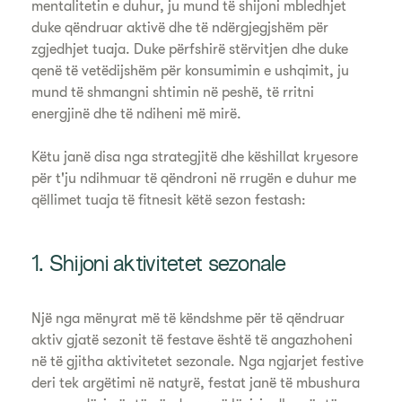
mentalitetin e duhur, ju mund të shijoni mbledhjet
duke qëndruar aktivë dhe të ndërgjegjshëm për
zgjedhjet tuaja. Duke përfshirë stërvitjen dhe duke
qenë të vetëdijshëm për konsumimin e ushqimit, ju
mund të shmangni shtimin në peshë, të rritni
energjinë dhe të ndiheni më mirë.
Këtu janë disa nga strategjitë dhe këshillat kryesore
për t'ju ndihmuar të qëndroni në rrugën e duhur me
qëllimet tuaja të fitnesit këtë sezon festash:
1. Shijoni aktivitetet sezonale
Një nga mënyrat më të këndshme për të qëndruar
aktiv gjatë sezonit të festave është të angazhoheni
në të gjitha aktivitetet sezonale. Nga ngjarjet festive
deri tek argëtimi në natyrë, festat janë të mbushura