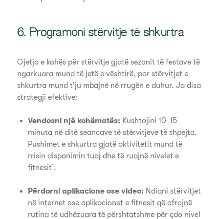
6. Programoni stërvitje të shkurtra
Gjetja e kohës për stërvitje gjatë sezonit të festave të
ngarkuara mund të jetë e vështirë, por stërvitjet e
shkurtra mund t'ju mbajnë në rrugën e duhur. Ja disa
strategji efektive:
Vendosni një kohëmatës:
Kushtojini 10-15
minuta në ditë seancave të stërvitjeve të shpejta.
Pushimet e shkurtra gjatë aktivitetit mund të
rrisin disponimin tuaj dhe të ruajnë nivelet e
fitnesit¹.
Përdorni aplikacione ose video:
Ndiqni stërvitjet
në internet ose aplikacionet e fitnesit që ofrojnë
rutina të udhëzuara të përshtatshme për çdo nivel