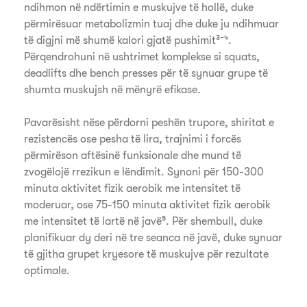
ndihmon në ndërtimin e muskujve të hollë, duke
përmirësuar metabolizmin tuaj dhe duke ju ndihmuar
të digjni më shumë kalori gjatë pushimit³⁻⁴.
Përqendrohuni në ushtrimet komplekse si squats,
deadlifts dhe bench presses për të synuar grupe të
shumta muskujsh në mënyrë efikase.
Pavarësisht nëse përdorni peshën trupore, shiritat e
rezistencës ose pesha të lira, trajnimi i forcës
përmirëson aftësinë funksionale dhe mund të
zvogëlojë rrezikun e lëndimit. Synoni për 150-300
minuta aktivitet fizik aerobik me intensitet të
moderuar, ose 75-150 minuta aktivitet fizik aerobik
me intensitet të lartë në javë⁵. Për shembull, duke
planifikuar dy deri në tre seanca në javë, duke synuar
të gjitha grupet kryesore të muskujve për rezultate
optimale.