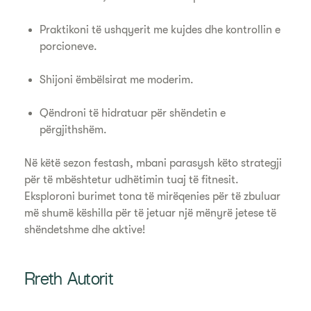
Praktikoni të ushqyerit me kujdes dhe kontrollin e
porcioneve.
Shijoni ëmbëlsirat me moderim.
Qëndroni të hidratuar për shëndetin e
përgjithshëm.
Në këtë sezon festash, mbani parasysh këto strategji
për të mbështetur udhëtimin tuaj të fitnesit.
Eksploroni burimet tona të mirëqenies për të zbuluar
më shumë këshilla për të jetuar një mënyrë jetese të
shëndetshme dhe aktive!
Rreth Autorit