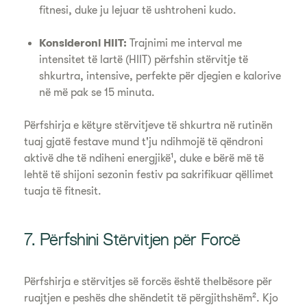
fitnesi, duke ju lejuar të ushtroheni kudo.
Konsideroni HIIT:
Trajnimi me interval me
intensitet të lartë (HIIT) përfshin stërvitje të
shkurtra, intensive, perfekte për djegien e kalorive
në më pak se 15 minuta.
Përfshirja e këtyre stërvitjeve të shkurtra në rutinën
tuaj gjatë festave mund t'ju ndihmojë të qëndroni
aktivë dhe të ndiheni energjikë¹, duke e bërë më të
lehtë të shijoni sezonin festiv pa sakrifikuar qëllimet
tuaja të fitnesit.
7. Përfshini Stërvitjen për Forcë
Përfshirja e stërvitjes së forcës është thelbësore për
ruajtjen e peshës dhe shëndetit të përgjithshëm². Kjo