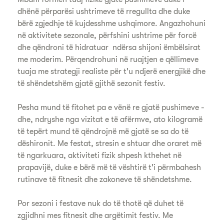
dhënë përparësi ushtrimeve të rregullta dhe duke
bërë zgjedhje të kujdesshme ushqimore. Angazhohuni
në aktivitete sezonale, përfshini ushtrime për forcë
dhe qëndroni të hidratuar ndërsa shijoni ëmbëlsirat
me moderim. Përqendrohuni në ruajtjen e qëllimeve
tuaja me strategji realiste për t'u ndjerë energjikë dhe
të shëndetshëm gjatë gjithë sezonit festiv.
Pesha mund të fitohet pa e vënë re gjatë pushimeve -
dhe, ndryshe nga vizitat e të afërmve, ato kilogramë
të tepërt mund të qëndrojnë më gjatë se sa do të
dëshironit. Me festat, stresin e shtuar dhe oraret më
të ngarkuara, aktiviteti fizik shpesh kthehet në
prapavijë, duke e bërë më të vështirë t'i përmbahesh
rutinave të fitnesit dhe zakoneve të shëndetshme.
Por sezoni i festave nuk do të thotë që duhet të
zgjidhni mes fitnesit dhe argëtimit festiv. Me