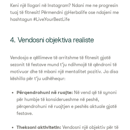
Keni një llogari në Instagram? Ndani me ne progresin
tuaj të fitnesit! Përmendni @Herbalife ose ndajeni me
hashtagun #LiveYourBestLife
4. Vendosni objektiva realiste
Vendosja e qëllimeve të arritshme të fitnesit gjatë
sezonit të festave mund t'ju ndihmojë të qëndroni të
motivuar dhe të mbani një mentalitet pozitiv. Ja disa
këshilla për t'ju udhëhequr:
Përqendrohuni në ruajte:
Në vend që të synoni
për humbje të konsiderueshme në peshë,
përqendrohuni në ruajtjen e peshës aktuale gjatë
festave.
Theksoni aktivitetin:
Vendosni një objektiv për të