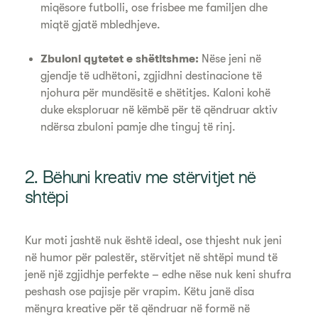
miqësore futbolli, ose frisbee me familjen dhe
miqtë gjatë mbledhjeve.
Zbuloni qytetet e shëtitshme:
Nëse jeni në
gjendje të udhëtoni, zgjidhni destinacione të
njohura për mundësitë e shëtitjes. Kaloni kohë
duke eksploruar në këmbë për të qëndruar aktiv
ndërsa zbuloni pamje dhe tinguj të rinj.
2. Bëhuni kreativ me stërvitjet në
shtëpi
Kur moti jashtë nuk është ideal, ose thjesht nuk jeni
në humor për palestër, stërvitjet në shtëpi mund të
jenë një zgjidhje perfekte – edhe nëse nuk keni shufra
peshash ose pajisje për vrapim. Këtu janë disa
mënyra kreative për të qëndruar në formë në