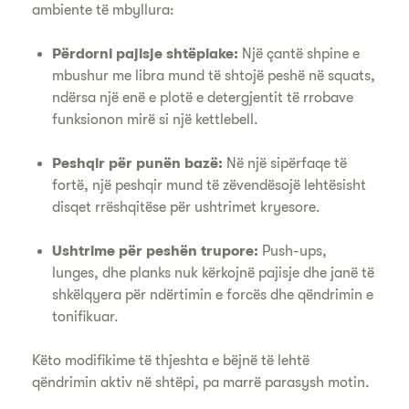
ambiente të mbyllura:
Përdorni pajisje shtëpiake:
Një çantë shpine e
mbushur me libra mund të shtojë peshë në squats,
ndërsa një enë e plotë e detergjentit të rrobave
funksionon mirë si një kettlebell.
Peshqir për punën bazë:
Në një sipërfaqe të
fortë, një peshqir mund të zëvendësojë lehtësisht
disqet rrëshqitëse për ushtrimet kryesore.
Ushtrime për peshën trupore:
Push-ups,
lunges, dhe planks nuk kërkojnë pajisje dhe janë të
shkëlqyera për ndërtimin e forcës dhe qëndrimin e
tonifikuar.
Këto modifikime të thjeshta e bëjnë të lehtë
qëndrimin aktiv në shtëpi, pa marrë parasysh motin.