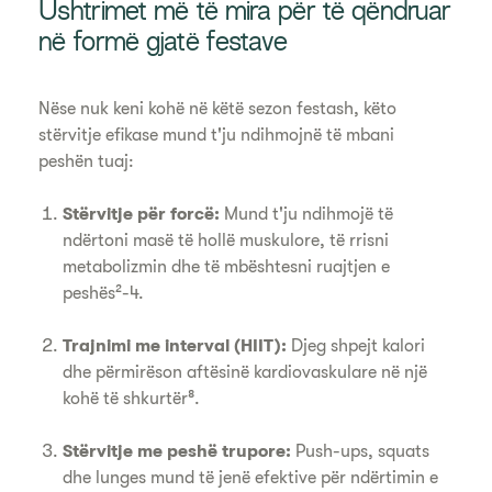
Ushtrimet më të mira për të qëndruar
në formë gjatë festave
Nëse nuk keni kohë në këtë sezon festash, këto
stërvitje efikase mund t'ju ndihmojnë të mbani
peshën tuaj:
Stërvitje për forcë:
Mund t'ju ndihmojë të
ndërtoni masë të hollë muskulore, të rrisni
metabolizmin dhe të mbështesni ruajtjen e
peshës²-4.
Trajnimi me interval (HIIT):
Djeg shpejt kalori
dhe përmirëson aftësinë kardiovaskulare në një
kohë të shkurtër⁸.
Stërvitje me peshë trupore:
Push-ups, squats
dhe lunges mund të jenë efektive për ndërtimin e