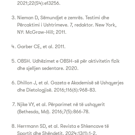
2021;22(S4):e13256.
Nieman D, Sëmundjet e zemrës. Testimi dhe
Përcaktimi i Ushtrimeve. 7, redaktor. New York,
NY: McGraw-Hill; 2011.
Garber CE, et al. 2011.
OBSH. Udhëzimet e OBSH-së për aktivitetin fizik
dhe sjelljen sedentare. 2020.
Dhillon J, et al. Gazeta e Akademisë së Ushqyerjes
dhe Dietologjisë. 2016;116(6):968-83.
Njike VY, et al. Përparimet në të ushqyerit
(Bethesda, Md). 2016;7(5):866-78.
Herrmann SD, et al. Revista e Shkencave të
Sportit dhe Shëndetit. 2024;13(1):1-2.