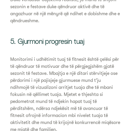
sezonin e festave duke qëndruar aktivë dhe të
angazhuar në një mënyrë që ndihet e dobishme dhe e
qëndrueshme.
5. Gjurmoni progresin tuaj
Monitorimi i udhëtimit tuaj të fitnesit është çelësi për
të qëndruar të motivuar dhe të përgjegjshëm gjatë
sezonit të festave. Mbajtja e një ditari stërvitjeje ose
përdorimi i një pajisjeje gjurmuese mund t'ju
ndihmojë të vizualizoni arritjet tuaja dhe të mbani
fokusin në qëllimet tuaja. Mjetet e thjeshta si
pedometrat mund të ndjekin hapat tuaj të
përditshëm, ndërsa ndjekësit më të avancuar të
fitnesit ofrojnë informacion mbi nivelet tuaja të
aktivitetit dhe mund të krijojnë konkurrencë miqësore
me miqtë dhe familjen.