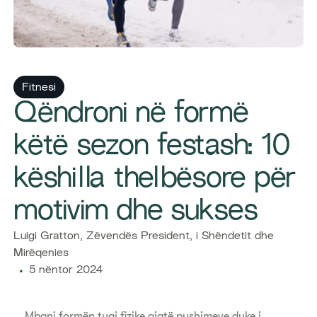
Fitnesi
Qëndroni në formë
këtë sezon festash: 10
këshilla thelbësore për
motivim dhe sukses
Luigi Gratton, Zëvendës President, i Shëndetit dhe
Mirëqenies
5 nëntor 2024
Mbani formën tuaj fizike gjatë pushimeve duke i