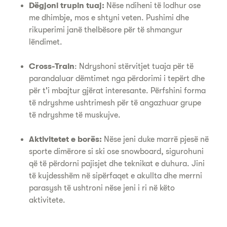
Dëgjoni trupin tuaj:
Nëse ndiheni të lodhur ose
me dhimbje, mos e shtyni veten. Pushimi dhe
rikuperimi janë thelbësore për të shmangur
lëndimet.
Cross-Train
: Ndryshoni stërvitjet tuaja për të
parandaluar dëmtimet nga përdorimi i tepërt dhe
për t'i mbajtur gjërat interesante. Përfshini forma
të ndryshme ushtrimesh për të angazhuar grupe
të ndryshme të muskujve.
Aktivitetet e borës:
Nëse jeni duke marrë pjesë në
sporte dimërore si ski ose snowboard, sigurohuni
që të përdorni pajisjet dhe teknikat e duhura. Jini
të kujdesshëm në sipërfaqet e akullta dhe merrni
parasysh të ushtroni nëse jeni i ri në këto
aktivitete.