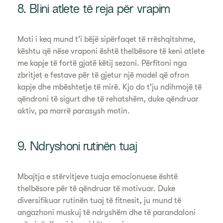
8. Blini atlete të reja për vrapim
Moti i keq mund t'i bëjë sipërfaqet të rrëshqitshme,
kështu që nëse vraponi është thelbësore të keni atlete
me kapje të fortë gjatë këtij sezoni. Përfitoni nga
zbritjet e festave për të gjetur një model që ofron
kapje dhe mbështetje të mirë. Kjo do t'ju ndihmojë të
qëndroni të sigurt dhe të rehatshëm, duke qëndruar
aktiv, pa marrë parasysh motin.
9. Ndryshoni rutinën tuaj
Mbajtja e stërvitjeve tuaja emocionuese është
thelbësore për të qëndruar të motivuar. Duke
diversifikuar rutinën tuaj të fitnesit, ju mund të
angazhoni muskuj të ndryshëm dhe të parandaloni