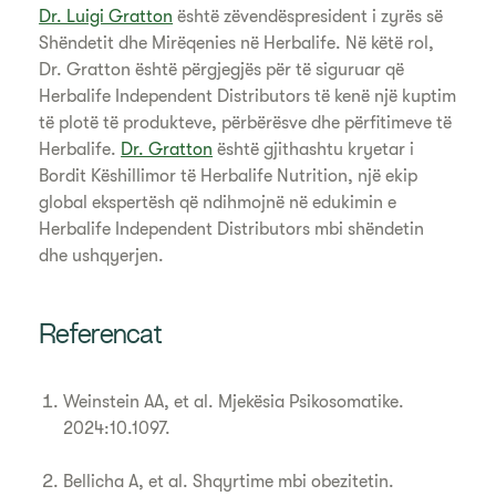
Dr. Luigi Gratton
është zëvendëspresident i zyrës së
Shëndetit dhe Mirëqenies në Herbalife. Në këtë rol,
Dr. Gratton është përgjegjës për të siguruar që
Herbalife Independent Distributors të kenë një kuptim
të plotë të produkteve, përbërësve dhe përfitimeve të
Herbalife.
Dr. Gratton
është gjithashtu kryetar i
Bordit Këshillimor të Herbalife Nutrition, një ekip
global ekspertësh që ndihmojnë në edukimin e
Herbalife Independent Distributors mbi shëndetin
dhe ushqyerjen.
Referencat
Weinstein AA, et al. Mjekësia Psikosomatike.
2024:10.1097.
Bellicha A, et al. Shqyrtime mbi obezitetin.