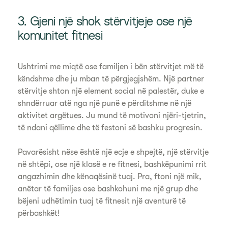
3. Gjeni një shok stërvitjeje ose një
komunitet fitnesi
Ushtrimi me miqtë ose familjen i bën stërvitjet më të
këndshme dhe ju mban të përgjegjshëm. Një partner
stërvitje shton një element social në palestër, duke e
shndërruar atë nga një punë e përditshme në një
aktivitet argëtues. Ju mund të motivoni njëri-tjetrin,
të ndani qëllime dhe të festoni së bashku progresin.
Pavarësisht nëse është një ecje e shpejtë, një stërvitje
në shtëpi, ose një klasë e re fitnesi, bashkëpunimi rrit
angazhimin dhe kënaqësinë tuaj. Pra, ftoni një mik,
anëtar të familjes ose bashkohuni me një grup dhe
bëjeni udhëtimin tuaj të fitnesit një aventurë të
përbashkët!