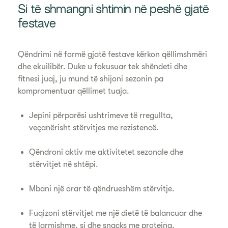
Si të shmangni shtimin në peshë gjatë
festave
Qëndrimi në formë gjatë festave kërkon qëllimshmëri
dhe ekuilibër. Duke u fokusuar tek shëndeti dhe
fitnesi juaj, ju mund të shijoni sezonin pa
kompromentuar qëllimet tuaja.
Jepini përparësi ushtrimeve të rregullta,
veçanërisht stërvitjes me rezistencë.
Qëndroni aktiv me aktivitetet sezonale dhe
stërvitjet në shtëpi.
Mbani një orar të qëndrueshëm stërvitje.
Fuqizoni stërvitjet me një dietë të balancuar dhe
të larmishme, si dhe snacks me proteina.