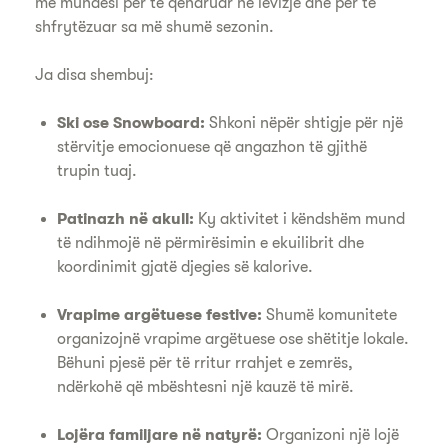
me mundësi për të qëndruar në lëvizje dhe për të
shfrytëzuar sa më shumë sezonin.
Ja disa shembuj:
Ski ose Snowboard:
Shkoni nëpër shtigje për një
stërvitje emocionuese që angazhon të gjithë
trupin tuaj.
Patinazh në akull:
Ky aktivitet i këndshëm mund
të ndihmojë në përmirësimin e ekuilibrit dhe
koordinimit gjatë djegies së kalorive.
Vrapime argëtuese festive:
Shumë komunitete
organizojnë vrapime argëtuese ose shëtitje lokale.
Bëhuni pjesë për të rritur rrahjet e zemrës,
ndërkohë që mbështesni një kauzë të mirë.
Lojëra familjare në natyrë:
Organizoni një lojë