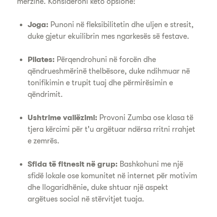
mërzinë. Konsideroni këto opsione:
Joga:
Punoni në fleksibilitetin dhe uljen e stresit,
duke gjetur ekuilibrin mes ngarkesës së festave.
Pilates:
Përqendrohuni në forcën dhe
qëndrueshmërinë thelbësore, duke ndihmuar në
tonifikimin e trupit tuaj dhe përmirësimin e
qëndrimit.
Ushtrime vallëzimi:
Provoni Zumba ose klasa të
tjera kërcimi për t'u argëtuar ndërsa rritni rrahjet
e zemrës.
Sfida të fitnesit në grup:
Bashkohuni me një
sfidë lokale ose komunitet në internet për motivim
dhe llogaridhënie, duke shtuar një aspekt
argëtues social në stërvitjet tuaja.