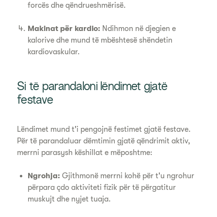
forcës dhe qëndrueshmërisë.
Makinat për kardio:
Ndihmon në djegien e
kalorive dhe mund të mbështesë shëndetin
kardiovaskular.
Si të parandaloni lëndimet gjatë
festave
Lëndimet mund t'i pengojnë festimet gjatë festave.
Për të parandaluar dëmtimin gjatë qëndrimit aktiv,
merrni parasysh këshillat e mëposhtme:
Ngrohja:
Gjithmonë merrni kohë për t'u ngrohur
përpara çdo aktiviteti fizik për të përgatitur
muskujt dhe nyjet tuaja.