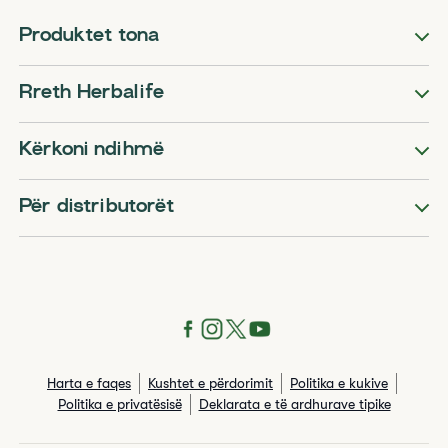
Produktet tona
Rreth Herbalife
Kërkoni ndihmë
Për distributorët
Harta e faqes
Kushtet e përdorimit
Politika e kukive
Politika e privatësisë
Deklarata e të ardhurave tipike