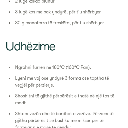
2 lugë kakao pluhur
3 lugë kos me pak yndyrë, për t'u shërbyer
80 g manaferra të freskëta, për t'u shërbyer
Udhëzime
Ngrohni furrën në 180°C (160°C Fan).
Lyeni me vaj ose yndyrë 3 forma ose toptha të
vegjël për përzierje.
Shoshitni të gjithë përbërësit e thatë në një tas të
madh.
Shtoni vezën dhe të bardhat e vezëve. Përzieni të
gjitha përbërësit së bashku me mikser për të
formuar një masë të dendur.