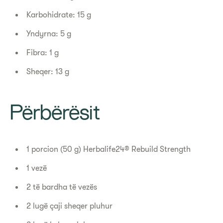
Karbohidrate: 15 g
Yndyrna: 5 g
Fibra: 1 g
Sheqer: 13 g
Përbërësit
1 porcion (50 g) Herbalife24® Rebuild Strength
1 vezë
2 të bardha të vezës
2 lugë çaji sheqer pluhur