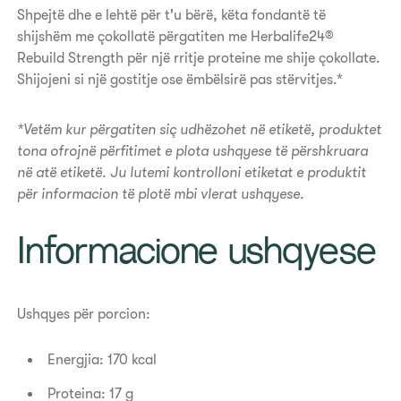
​Shpejtë dhe e lehtë për t'u bërë, këta fondantë të
shijshëm me çokollatë përgatiten me Herbalife24®
Rebuild Strength për një rritje proteine ​​me shije çokollate.
Shijojeni si një gostitje ose ëmbëlsirë pas stërvitjes.*​
*Vetëm kur përgatiten siç udhëzohet në etiketë, produktet
tona ofrojnë përfitimet e plota ushqyese të përshkruara
në atë etiketë. Ju lutemi kontrolloni etiketat e produktit
për informacion të plotë mbi vlerat ushqyese.
​Informacione ushqyese
Ushqyes për porcion:
Energjia: 170 kcal
Proteina: 17 g