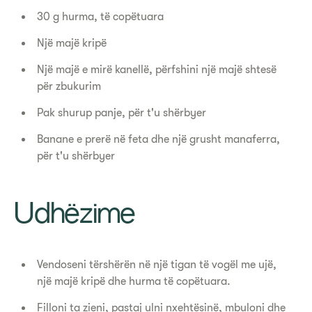
30 g hurma, të copëtuara
Një majë kripë
Një majë e mirë kanellë, përfshini një majë shtesë
për zbukurim
Pak shurup panje, për t'u shërbyer
Banane e prerë në feta dhe një grusht manaferra,
për t'u shërbyer
Udhëzime
Vendoseni tërshërën në një tigan të vogël me ujë,
një majë kripë dhe hurma të copëtuara.
Filloni ta zieni, pastaj ulni nxehtësinë, mbuloni dhe