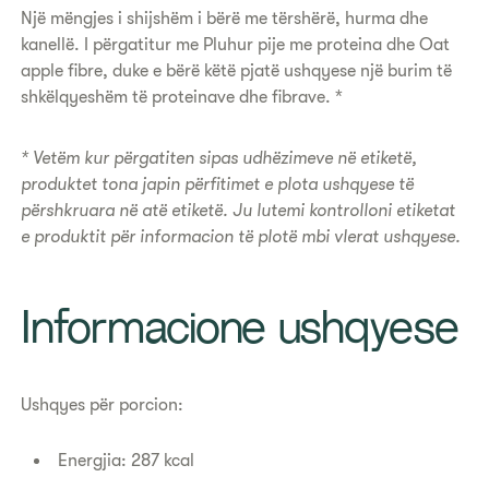
​Një mëngjes i shijshëm i bërë me tërshërë, hurma dhe
kanellë. I përgatitur me Pluhur pije me proteina dhe Oat
apple fibre, duke e bërë këtë pjatë ushqyese një burim të
shkëlqyeshëm të proteinave dhe fibrave. *
* Vetëm kur përgatiten sipas udhëzimeve në etiketë,
produktet tona japin përfitimet e plota ushqyese të
përshkruara në atë etiketë. Ju lutemi kontrolloni etiketat
e produktit për informacion të plotë mbi vlerat ushqyese.
​Informacione ushqyese
Ushqyes për porcion:
Energjia: 287 kcal