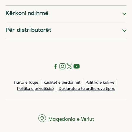
Kërkoni ndihmë
Për distributorët
Harta e faqes
Kushtet e përdorimit
Politika e kukive
Politika e privatësisë
Deklarata e të ardhurave tipike
Maqedonia e Veriut