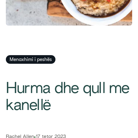
Menaxhimi i peshës
​Hurma dhe qull me
kanellë
​Rachel Allen
17 tetor 2023