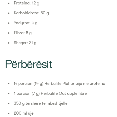
Proteina: 12 g
Karbohidrate: 50 g
Yndyrna: 4 g
Fibra: 8 g
Sheqer: 21 g
Përbërësit
½ porcion (14 g) Herbalife Pluhur pije me proteina
1 porcion (7 g) Herbalife Oat apple fibre
350 g tërshërë të mbështjellë
200 ml ujë