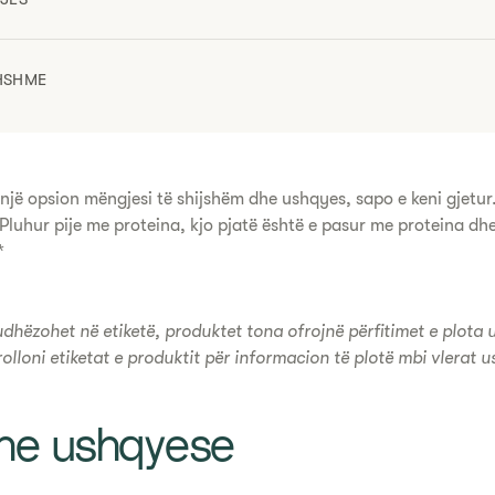
HSHME
r një opsion mëngjesi të shijshëm dhe ushqyes, sapo e keni gjetur
Pluhur pije me proteina, kjo pjatë është e pasur me proteina dhe
​
udhëzohet në etiketë, produktet tona ofrojnë përfitimet e plota
rolloni etiketat e produktit për informacion të plotë mbi vlerat 
one ushqyese