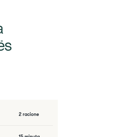
a
ës
2 racione
15 minuta