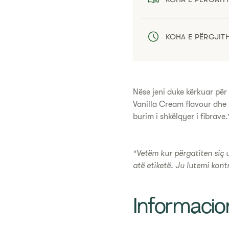
KOHA E PËRGJIT
​Nëse jeni duke kërkuar pë
Vanilla Cream flavour dhe 
burim i shkëlqyer i fibrave.*
*Vetëm kur përgatiten siç 
atë etiketë. Ju lutemi kont
​Informaci