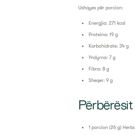
Ushqyes për porcion:
Energjia: 271 kcal
Proteina: 19 g
Karbohidrate: 34 g
Yndyrna: 7 g
Fibra: 8 g
Sheqer: 9 g
Përbërësit
1 porcion (26 g) Herb