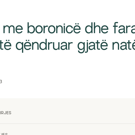
ë me boronicë dhe far
 të qëndruar gjatë nat
3
IRJES
TJES