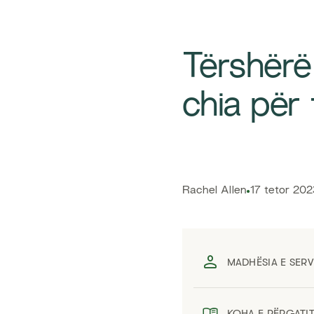
​Tërshër
chia për
​Rachel Allen
17 tetor 202
MADHËSIA E SERV
KOHA E PËRGATI