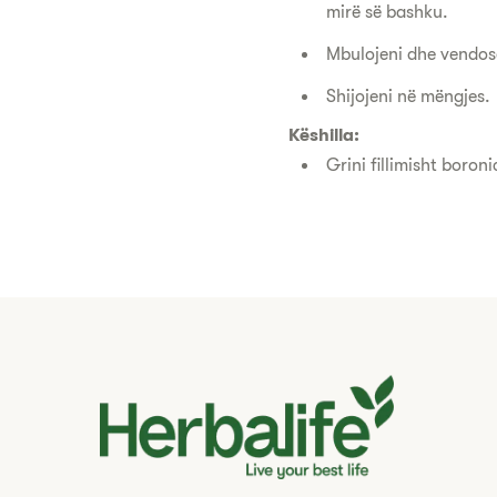
mirë së bashku.
Mbulojeni dhe vendose
Shijojeni në mëngjes.
Këshilla:
Grini fillimisht boroni