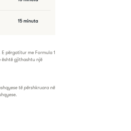
15 minuta
. E përgatitur me Formula 1
 është gjithashtu një
 ushqyese të përshkruara në
ushqyese.