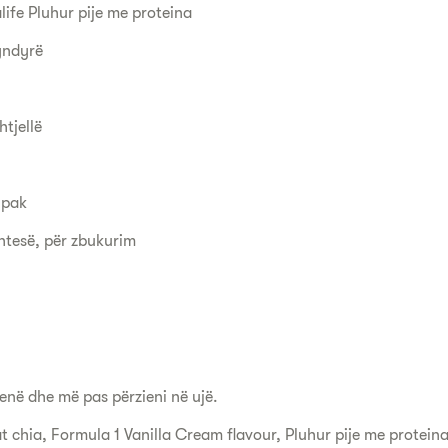
life Pluhur pije me proteina
 yndyrë
htjellë
a pak
htesë, për zbukurim
enë dhe më pas përzieni në ujë.
t chia, Formula 1 Vanilla Cream flavour, Pluhur pije me proteina