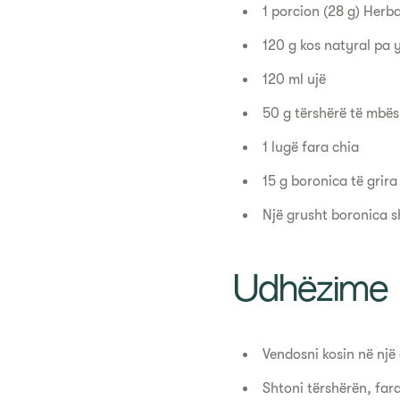
1 porcion (28 g) Herba
120 g kos natyral pa
120 ml ujë
50 g tërshërë të mbës
1 lugë fara chia
15 g boronica të grir
Një grusht boronica s
Udhëzime
Vendosni kosin në një 
Shtoni tërshërën, fara