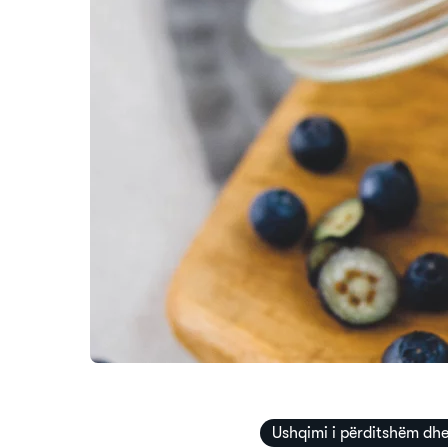
Ushqimi i përditshëm dh