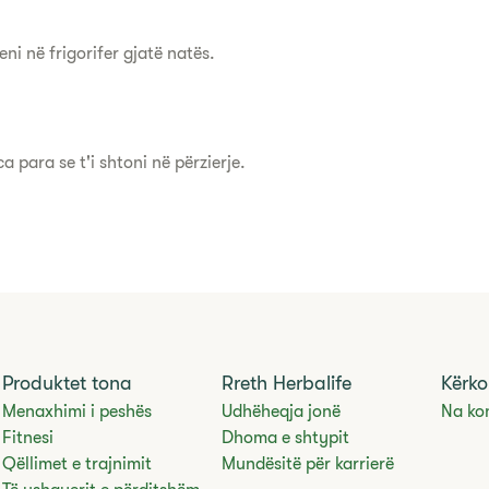
ni në frigorifer gjatë natës.
ca para se t'i shtoni në përzierje.
Produktet tona
Rreth Herbalife
Kërko
Menaxhimi i peshës
Udhëheqja jonë
Na ko
Fitnesi
Dhoma e shtypit
Qëllimet e trajnimit
Mundësitë për karrierë