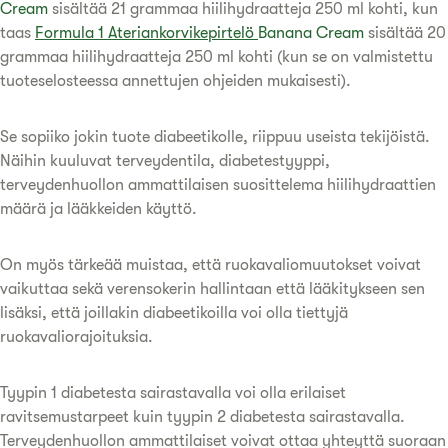
Cream
sisältää 21 grammaa hiilihydraatteja 250 ml kohti, kun
taas
Formula 1 Ateriankorvikepirtelö
Banana Cream
sisältää 20
grammaa hiilihydraatteja 250 ml kohti (kun se on valmistettu
tuoteselosteessa annettujen ohjeiden mukaisesti).
Se sopiiko jokin tuote diabeetikolle, riippuu useista tekijöistä.
Näihin kuuluvat terveydentila, diabetestyyppi,
terveydenhuollon ammattilaisen suosittelema hiilihydraattien
määrä ja lääkkeiden käyttö.
On myös tärkeää muistaa, että ruokavaliomuutokset voivat
vaikuttaa sekä verensokerin hallintaan että lääkitykseen sen
lisäksi, että joillakin diabeetikoilla voi olla tiettyjä
ruokavaliorajoituksia.
Tyypin 1 diabetesta sairastavalla voi olla erilaiset
ravitsemustarpeet kuin tyypin 2 diabetesta sairastavalla.
Terveydenhuollon ammattilaiset voivat ottaa yhteyttä suoraan