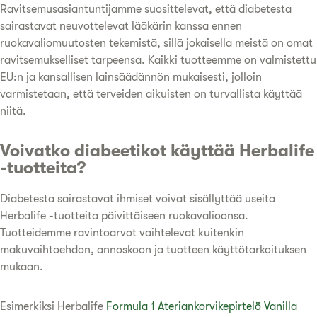
Ravitsemusasiantuntijamme suosittelevat, että diabetesta
sairastavat neuvottelevat lääkärin kanssa ennen
ruokavaliomuutosten tekemistä, sillä jokaisella meistä on omat
ravitsemukselliset tarpeensa. Kaikki tuotteemme on valmistettu
EU:n ja kansallisen lainsäädännön mukaisesti, jolloin
varmistetaan, että terveiden aikuisten on turvallista käyttää
niitä.
Voivatko diabeetikot käyttää Herbalife
-tuotteita?
Diabetesta sairastavat ihmiset voivat sisällyttää useita
Herbalife -tuotteita päivittäiseen ruokavalioonsa.
Tuotteidemme ravintoarvot vaihtelevat kuitenkin
makuvaihtoehdon, annoskoon ja tuotteen käyttötarkoituksen
mukaan.
Esimerkiksi Herbalife
Formula 1 Ateriankorvikepirtelö
Vanilla