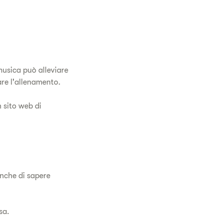
musica può alleviare
are l'allenamento.
 sito web di
anche di sapere
sa.