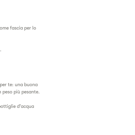
come fascia per lo
.
o per te: una buona
n peso più pesante.
bottiglie d'acqua