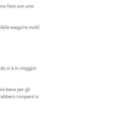
sono fare con una
ibile eseguire molti
o si è in viaggio!
e bene per gli
otrebbero rompersi e