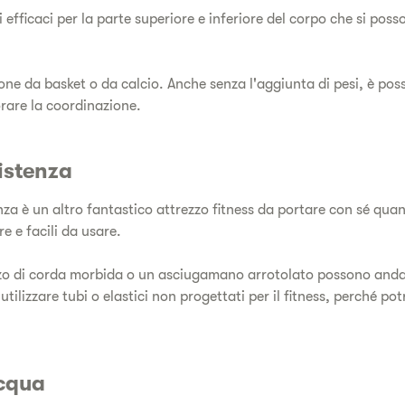
i efficaci per la parte superiore e inferiore del corpo che si pos
ne da basket o da calcio. Anche senza l'aggiunta di pesi, è poss
rare la coordinazione.
sistenza
nza è un altro fantastico attrezzo fitness da portare con sé quand
e e facili da usare.
o di corda morbida o un asciugamano arrotolato possono andar
 utilizzare tubi o elastici non progettati per il fitness, perché p
acqua