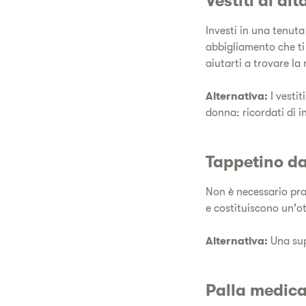
Vestiti di alt
Investi in una tenuta
abbigliamento che ti s
aiutarti a trovare la
Alternativa:
I vesti
donna: ricordati di 
Tappetino d
Non è necessario prat
e costituiscono un'ot
Alternativa:
Una sup
Palla medic