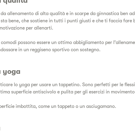
a qualità
 da allenamento di alta qualità e in scarpe da ginnastica ben ad
ta bene, che sostiene in tutti i punti giusti e che ti faccia fare 
 motivazione per allenarti.
ti comodi possono essere un ottimo abbigliamento per l'allename
indossare in un reggiseno sportivo con sostegno.
a yoga
icare lo yoga per usare un tappetino. Sono perfetti per le flessi
tima superficie antiscivolo e pulita per gli esercizi in movimento
erficie imbottita, come un tappeto o un asciugamano.
a