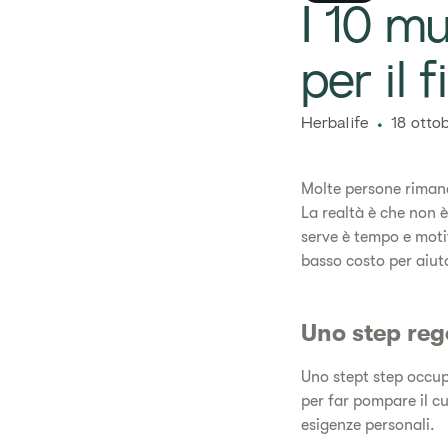
I 10 mu
per il 
Herbalife
18 otto
Molte persone rimanda
La realtà è che non è
serve è tempo e motiv
basso costo per aiutar
Uno step reg
Uno stept step occup
per far pompare il cu
esigenze personali.