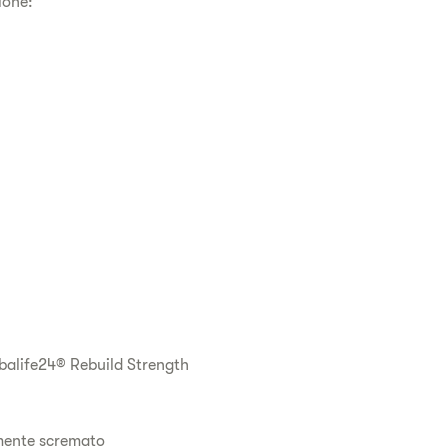
ione:
rbalife24® Rebuild Strength
almente scremato