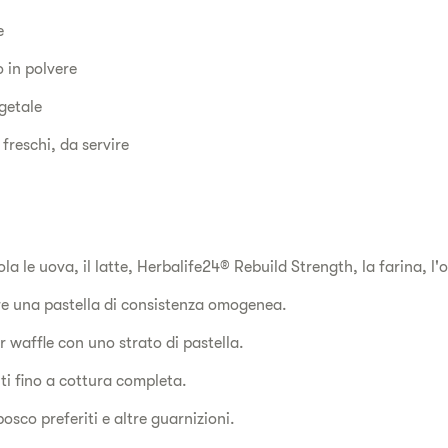
le
o in polvere
egetale
 freschi, da servire
a le uova, il latte, Herbalife24® Rebuild Strength, la farina, l'oli
ere una pastella di consistenza omogenea.
r waffle con uno strato di pastella.
i fino a cottura completa.
 bosco preferiti e altre guarnizioni.