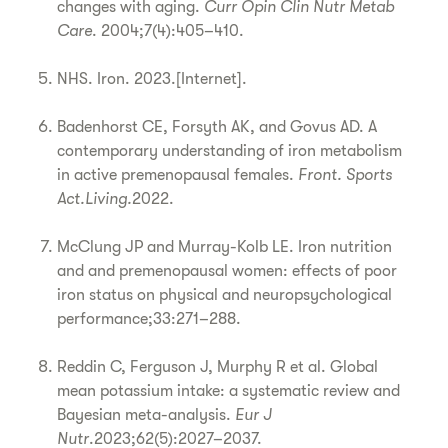
changes with aging.
Curr Opin Clin Nutr Metab
Care
. 2004;7(4):405–410.
NHS. Iron. 2023.[Internet].
Badenhorst CE, Forsyth AK, and Govus AD. A
contemporary understanding of iron metabolism
in active premenopausal females.
Front. Sports
Act.Living.
2022.
McClung JP and Murray-Kolb LE. Iron nutrition
and and premenopausal women: effects of poor
iron status on physical and neuropsychological
performance;33:271–288.
Reddin C, Ferguson J, Murphy R et al. Global
mean potassium intake: a systematic review and
Bayesian meta-analysis.
Eur J
Nutr
.2023;62(5):2027–2037.