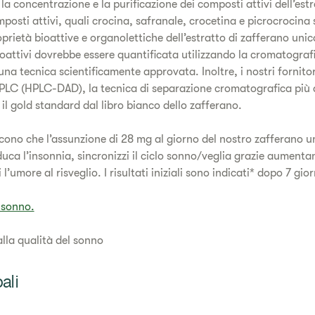
 la concentrazione e la purificazione dei composti attivi dell’est
osti attivi, quali crocina, safranale, crocetina e picrocrocina s
oprietà bioattive e organolettiche dell’estratto di zafferano uni
oattivi dovrebbe essere quantificata utilizzando la cromatografi
na tecnica scientificamente approvata. Inoltre, i nostri fornitori
HPLC (HPLC-DAD), la tecnica di separazione cromatografica più
 gold standard dal libro bianco dello zafferano.
scono che l’assunzione di 28 mg al giorno del nostro zafferano un
duca l’insonnia, sincronizzi il ciclo sonno/veglia grazie aument
l’umore al risveglio. I risultati iniziali sono indicati* dopo 7 giorn
l sonno.
alla qualità del sonno
ali