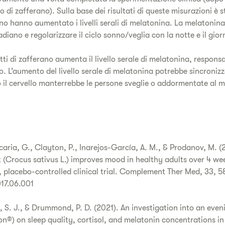
o di zafferano). Sulla base dei risultati di queste misurazioni è 
rano hanno aumentato i livelli serali di melatonina. La melatonin
adiano e regolarizzare il ciclo sonno/veglia con la notte e il gior
tti di zafferano aumenta il livello serale di melatonina, responsa
. L’aumento del livello serale di melatonina potrebbe sincronizza
 il cervello manterrebbe le persone sveglie o addormentate al
ccaria, G., Clayton, P., Inarejos-García, A. M., & Prodanov, M. (
t (Crocus sativus L.) improves mood in healthy adults over 4 wee
, placebo-controlled clinical trial. Complement Ther Med, 33, 5
017.06.001
h, S. J., & Drummond, P. D. (2021). An investigation into an even
on®) on sleep quality, cortisol, and melatonin concentrations in