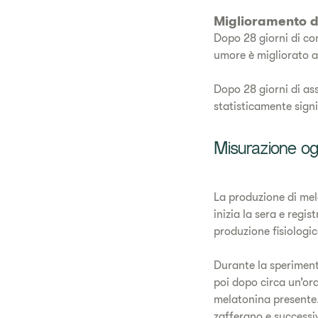
Miglioramento de
Dopo 28 giorni di con
umore è migliorato al
Dopo 28 giorni di ass
statisticamente signi
Misurazione og
La produzione di mela
inizia la sera e regist
produzione fisiologi
Durante la sperimenta
poi dopo circa un’ora 
melatonina presente.
zafferano e successi