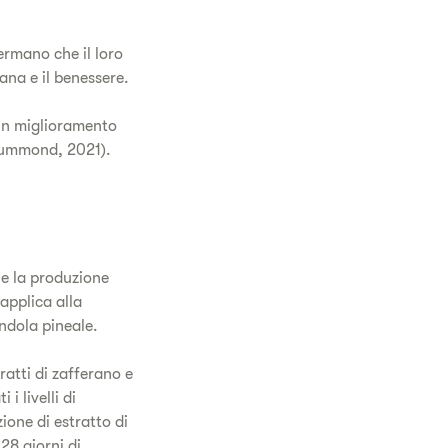
ermano che il loro
ana e il benessere.
 un miglioramento
Drummond, 2021).
he la produzione
 applica alla
ndola pineale.
ratti di zafferano e
i livelli di
ione di estratto di
28 giorni di