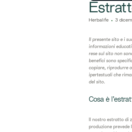
​​​Estr
​​Herbalife​
3 dicem
Il presente sito e i s
informazioni educativ
rese sul sito non so
benefici sono specifi
copiare, riprodurre o
ipertestuali che rim
del sito.
Cosa è l’estrat
Il nostro estratto di 
produzione prevede l