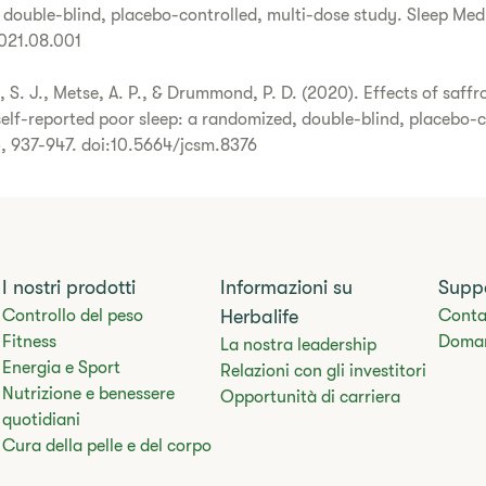
 double-blind, placebo-controlled, multi-dose study. Sleep Med,
2021.08.001
h, S. J., Metse, A. P., & Drummond, P. D. (2020). Effects of saffr
self-reported poor sleep: a randomized, double-blind, placebo-co
), 937-947. doi:10.5664/jcsm.8376
I nostri prodotti
Informazioni su
Supp
Controllo del peso
Herbalife
Conta
Fitness
Doman
La nostra leadership
Energia e Sport
Relazioni con gli investitori
Nutrizione e benessere
Opportunità di carriera
quotidiani
Cura della pelle e del corpo