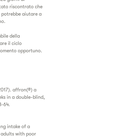
stato riscontrato che
a potrebbe aiutare a
no.
bile della
re il ciclo
 momento opportuno.
2017). affron(®) a
ks in a double-blind,
8-64.
ing intake of a
 adults with poor