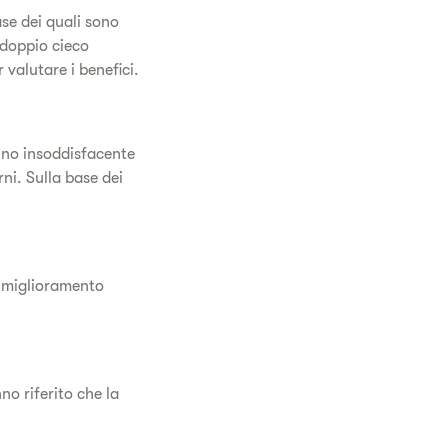
ase dei quali sono
 doppio cieco
valutare i benefici.
onno insoddisfacente
ni. Sulla base dei
n miglioramento
no riferito che la