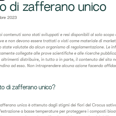
atto di zafferano unico
bre 2023
uoi contenuti sono stati sviluppati e resi disponibili al solo scopo 
e e non devono essere trattati o visti come materiale di market
no state valutate da alcun organismo di regolamentazione. Le in
camente collegate alle prove scientifiche e alle ricerche pubblic
 altrimenti distribuire, in tutto o in parte, il contenuto del sito
andino ad esso. Non intraprendere alcuna azione facendo affida
to di zafferano unico?
zafferano unico è ottenuto dagli stigmi dei fiori del Crocus sativu
’estrazione a basse temperature per proteggere i composti bioatt