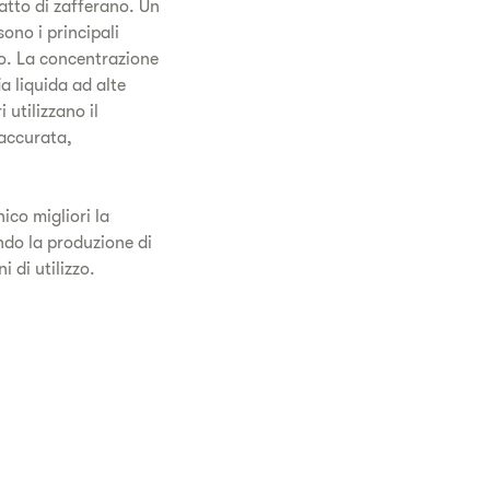
ratto di zafferano. Un
ono i principali
co. La concentrazione
a liquida ad alte
 utilizzano il
 accurata,
ico migliori la
ando la produzione di
i di utilizzo.