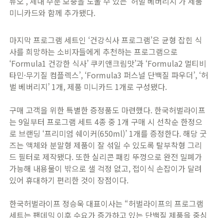
듀오’, 체내 수분 보충을 도울 수 있는 ‘허벌 베버리지’가 제품
미니카드와 함께 추가됐다.
​마지막 프로그램 세트인 ‘건강식사 프로그램’은 균형 잡힌 식
사를 희망하는 소비자들에게 추천하는 프로그램으로
‘Formula1 건강한 식사’ 쿠키앤크림맛’과 ‘Formula2 멀티비
타민·무기질 컴플렉스’, ‘Formula3 퍼스널 단백질 파우더’, ‘허
벌 베버리지’ 1개, 제품 미니카드 1개로 구성됐다.
​구매 고객을 위한 특별한 증정품도 마련했다. 한국허벌라이프
는 9일부터 프로그램 세트 4종 중 1개 구매 시 선착순 한정으
로 브랜딩 ‘프리미엄 쉐이커(650ml)’ 1개를 증정한다. 해당 굿
즈는 액체와 분말형 제품이 잘 섞일 수 있도록 탈부착형 그리
드 필터로 제작됐다. 또한 실리콘 패킹 뚜껑으로 완전 밀폐가
가능해 내용물이 밖으로 샐 걱정 없고, 접이식 손잡이가 달려
있어 휴대하기 편리한 것이 장점이다.
​한국허벌라이프 정승욱 대표이사는 “허벌라이프의 프로그램
세트는 팬데믹 이후 수요가 증가하고 있는 단백질 제품을 중심