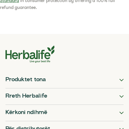
Standard
in consumer protection by offering a 100% full
refund guarantee.​
Produktet tona
Rreth Herbalife
Kërkoni ndihmë