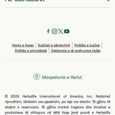
Për distributorët
Harta e faqes
Kushtet e përdorimit
Politika e kukive
Politika e privatësisë
Deklarata e të ardhurave tipike
Maqedonia e Veriut
© 2026 Herbalife International of America, Inc. Ndalohet
riprodhimi, tërësisht ose pjesërisht, pa leje me shkrim. Të gjitha të
drejtat e rezervuara. Të gjitha markat tregtare dhe imazhet e
produkteve të shfaqura në këtë faqe janë pronë e Herbalife