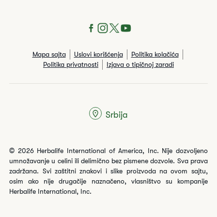
Mapa sajta
Uslovi korišćenja
Politika kolačića
Politika privatnosti
Izjava o tipičnoj zaradi
Srbija
© 2026 Herbalife International of America, Inc. Nije dozvoljeno
umnožavanje u celini ili delimično bez pismene dozvole. Sva prava
zadržana. Svi zaštitni znakovi i slike proizvoda na ovom sajtu,
osim ako nije drugačije naznačeno, vlasništvo su kompanije
Herbalife International, Inc.