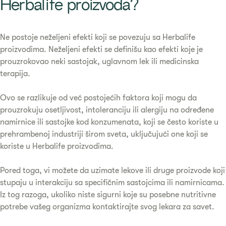
Herbalife proizvoda?​
Ne postoje neželjeni efekti koji se povezuju sa Herbalife
proizvodima. Neželjeni efekti se definišu kao efekti koje je
prouzrokovao neki sastojak, uglavnom lek ili medicinska
terapija.
Ovo se razlikuje od već postojećih faktora koji mogu da
prouzrokuju osetljivost, intoleranciju ili alergiju na određene
namirnice ili sastojke kod konzumenata, koji se često koriste u
prehrambenoj industriji širom sveta, uključujući one koji se
koriste u Herbalife proizvodima.
Pored toga, vi možete da uzimate lekove ili druge proizvode koji
stupaju u interakciju sa specifičnim sastojcima ili namirnicama.
Iz tog razoga, ukoliko niste sigurni koje su posebne nutritivne
potrebe vašeg organizma kontaktirajte svog lekara za savet.