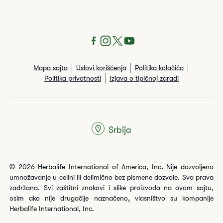
Mapa sajta
Uslovi korišćenja
Politika kolačića
Politika privatnosti
Izjava o tipičnoj zaradi
Srbija
© 2026 Herbalife International of America, Inc. Nije dozvoljeno
umnožavanje u celini ili delimično bez pismene dozvole. Sva prava
zadržana. Svi zaštitni znakovi i slike proizvoda na ovom sajtu,
osim ako nije drugačije naznačeno, vlasništvo su kompanije
Herbalife International, Inc.