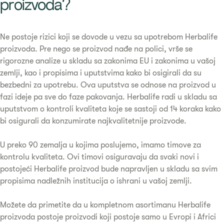
proizvoda?​
Ne postoje rizici koji se dovode u vezu sa upotrebom Herbalife
proizvoda. Pre nego se proizvod nađe na polici, vrše se
rigorozne analize u skladu sa zakonima EU i zakonima u vašoj
zemlji, kao i propisima i uputstvima kako bi osigirali da su
bezbedni za upotrebu. Ova uputstva se odnose na proizvod u
fazi ideje pa sve do faze pakovanja. Herbalife radi u skladu sa
uputstvom o kontroli kvaliteta koje se sastoji od 14 koraka kako
bi osigurali da konzumirate najkvalitetnije proizvode.
U preko 90 zemalja u kojima poslujemo, imamo timove za
kontrolu kvaliteta. Ovi timovi osiguravaju da svaki novi i
postojeći Herbalife proizvod bude napravljen u skladu sa svim
propisima nadležnih institucija o ishrani u vašoj zemlji.
Možete da primetite da u kompletnom asortimanu Herbalife
proizvoda postoje proizvodi koji postoje samo u Evropi i Africi