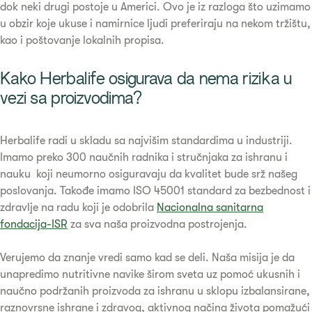
dok neki drugi postoje u Americi. Ovo je iz razloga što uzimamo
u obzir koje ukuse i namirnice ljudi preferiraju na nekom tržištu,
kao i poštovanje lokalnih propisa.
Kako Herbalife osigurava da nema rizika u
vezi sa proizvodima?
Herbalife radi u skladu sa najvišim standardima u industriji.
Imamo preko 300 naučnih radnika i stručnjaka za ishranu i
nauku koji neumorno osiguravaju da kvalitet bude srž našeg
poslovanja. Takođe imamo ISO 45001 standard za bezbednost i
zdravlje na radu koji je odobrila
Nacionalna sanitarna
fondacija-ISR
za sva naša proizvodna postrojenja.
Verujemo da znanje vredi samo kad se deli. Naša misija je da
unapredimo nutritivne navike širom sveta uz pomoć ukusnih i
naučno podržanih proizvoda za ishranu u sklopu izbalansirane,
raznovrsne ishrane i zdravog, aktivnog načina života pomažući