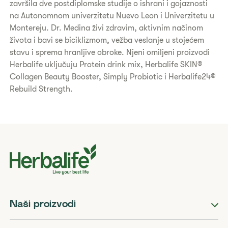
završila dve postdiplomske studije o ishrani i gojaznosti
na Autonomnom univerzitetu Nuevo Leon i Univerzitetu u
Montereju. Dr. Medina živi zdravim, aktivnim načinom
života i bavi se biciklizmom, vežba veslanje u stojećem
stavu i sprema hranljive obroke. Njeni omiljeni proizvodi
Herbalife uključuju Protein drink mix, Herbalife SKIN®
Collagen Beauty Booster, Simply Probiotic i Herbalife24®
Rebuild Strength.
Naši proizvodi