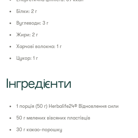
Білки: 2 г
Вуглеводи: 3 г
Жири: 2 г
Харчові волокна: 1 г
Цукор: 1 г
​Інгредієнти
1 порція (50 г) Herbalife24® Відновлення сили
50 г мелених вівсяних пластівців
30 г какао-порошку