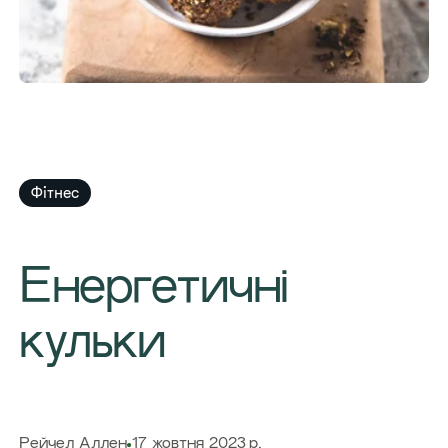
Фітнес
​Енергетичні
кульки
​Рейчел Аллен
17 жовтня 2023 р.