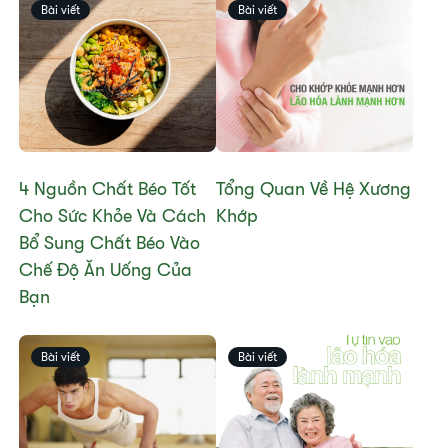
Bài viết
Bài viết
4 Nguồn Chất Béo Tốt
​​Tổng Quan Về Hệ Xương
Cho Sức Khỏe Và Cách
Khớp​
Bổ Sung Chất Béo Vào
Chế Độ Ăn Uống Của
Bạn
Bài viết
Bài viết