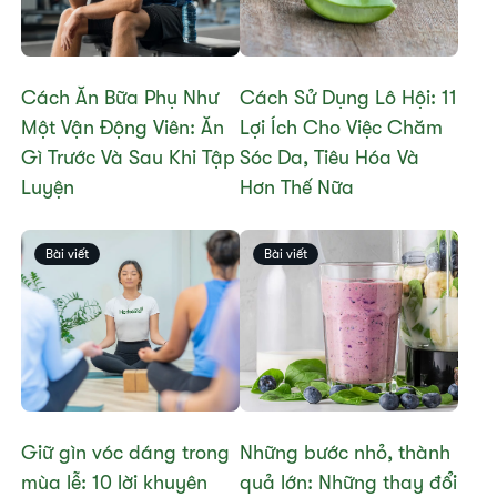
Cách Ăn Bữa Phụ Như
Cách Sử Dụng Lô Hội: 11
Một Vận Động Viên: Ăn
Lợi Ích Cho Việc Chăm
Gì Trước Và Sau Khi Tập
Sóc Da, Tiêu Hóa Và
Luyện
Hơn Thế Nữa
Bài viết
Bài viết
Giữ gìn vóc dáng trong
Những bước nhỏ, thành
mùa lễ: 10 lời khuyên
quả lớn: Những thay đổi