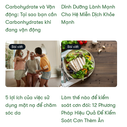
Carbohydrate và Vận
Dinh Dưỡng Lành Mạnh
động: Tại sao bạn cần
Cho Hệ Miễn Dịch Khỏe
Carbonhydrates khi
Mạnh
đang vận động
Bài viết
Bài viết
5 lợi ích của việc sử
Làm thế nào để kiểm
dụng mặt nạ để chăm
soát cơn đói: 12 Phương
sóc da
Pháp Hiệu Quả Để Kiểm
Soát Cơn Thèm Ăn