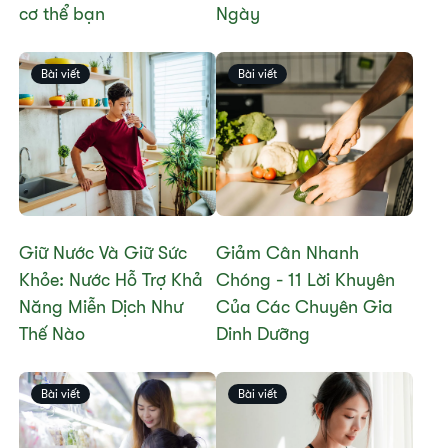
cơ thể bạn
Ngày
Bài viết
Bài viết
Giữ Nước Và Giữ Sức
Giảm Cân Nhanh
Khỏe: Nước Hỗ Trợ Khả
Chóng - 11 Lời Khuyên
Năng Miễn Dịch Như
Của Các Chuyên Gia
Thế Nào
Dinh Dưỡng
Bài viết
Bài viết