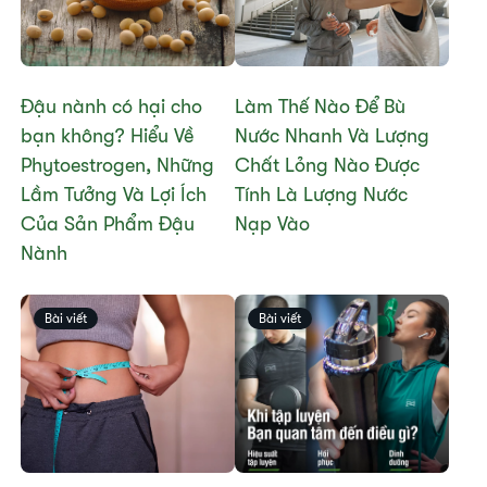
Đậu nành có hại cho
Làm Thế Nào Để Bù
bạn không? Hiểu Về
Nước Nhanh Và Lượng
Phytoestrogen, Những
Chất Lỏng Nào Được
Lầm Tưởng Và Lợi Ích
Tính Là Lượng Nước
Của Sản Phẩm Đậu
Nạp Vào
Nành
Bài viết
Bài viết