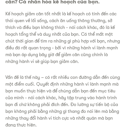
cân? Cá nhân hóa kế hoạch của bạn.
Kế hoạch giảm cân tốt nhất là kế hoạch có tính đến các
thói quen về lối sống, cách ăn uống thông thường, sở
thích và điều bạn không thích - nói cách khác, đó là kế
hoạch tổng thể và duy nhất của bạn. Có thể mất một
chút thời gian để tìm ra những gì phù hợp với bạn, nhưng
điều đó rất quan trọng - bởi vì những hành vi lành mạnh
mà bạn áp dụng bây giờ để giảm cân cũng chính là
những hành vi sẽ giúp bạn giảm cân.
Vấn đề là thế này – có rất nhiều con đường dẫn đến cùng
một điểm cuối. Quyết định những hành vi lành mạnh mà
bạn muốn thực hiện và để chúng dẫn bạn đến mục tiêu
của mình - nói cách khác, hãy tập trung vào hành trình
bạn đi chứ không phải đích đến. Đo lường sự tiến bộ của
bạn không phải bằng những gì thang đo nói lên mà bằng
những thay đổi hành vi tích cực và nhất quán mà bạn
đang thực hiện.