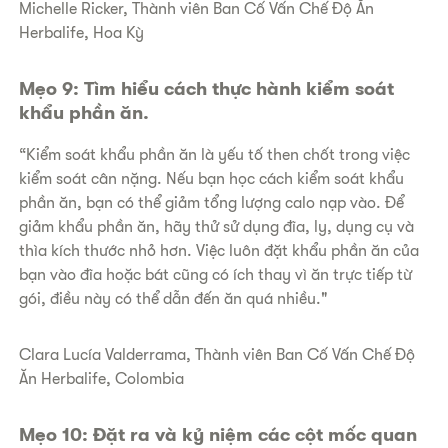
​Michelle Ricker, Thành viên Ban Cố Vấn Chế Độ Ăn
Herbalife, Hoa Kỳ
Mẹo 9: Tìm hiểu cách thực hành kiểm soát
khẩu phần ăn.
“Kiểm soát khẩu phần ăn là yếu tố then chốt trong việc
kiểm soát cân nặng. Nếu bạn học cách kiểm soát khẩu
phần ăn, bạn có thể giảm tổng lượng calo nạp vào. Để
giảm khẩu phần ăn, hãy thử sử dụng đĩa, ly, dụng cụ và
thìa kích thước nhỏ hơn. Việc luôn đặt khẩu phần ăn của
bạn vào đĩa hoặc bát cũng có ích thay vì ăn trực tiếp từ
gói, điều này có thể dẫn đến ăn quá nhiều."
​Clara Lucía Valderrama, Thành viên Ban Cố Vấn Chế Độ
Ăn Herbalife, Colombia
Mẹo 10: Đặt ra và kỷ niệm các cột mốc quan