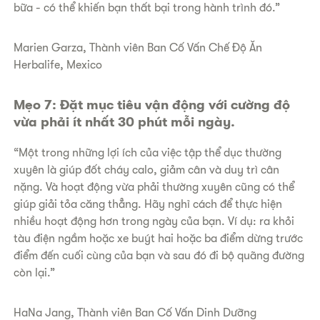
bữa - có thể khiến bạn thất bại trong hành trình đó.”
Marien Garza, Thành viên Ban Cố Vấn Chế Độ Ăn
Herbalife, Mexico
​Mẹo 7: Đặt mục tiêu vận động với cường độ
vừa phải ít nhất 30 phút mỗi ngày.
“Một trong những lợi ích của việc tập thể dục thường
xuyên là giúp đốt cháy calo, giảm cân và duy trì cân
nặng. Và hoạt động vừa phải thường xuyên cũng có thể
giúp giải tỏa căng thẳng. Hãy nghĩ cách để thực hiện
nhiều hoạt động hơn trong ngày của bạn. Ví dụ: ra khỏi
tàu điện ngầm hoặc xe buýt hai hoặc ba điểm dừng trước
điểm đến cuối cùng của bạn và sau đó đi bộ quãng đường
còn lại.”
​HaNa Jang, Thành viên Ban Cố Vấn Dinh Dưỡng