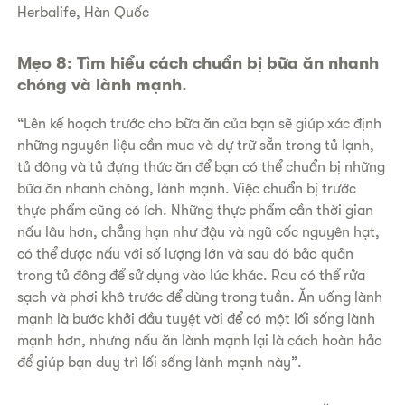
Herbalife, Hàn Quốc
Mẹo 8: Tìm hiểu cách chuẩn bị bữa ăn nhanh
chóng và lành mạnh.
“Lên kế hoạch trước cho bữa ăn của bạn sẽ giúp xác định
những nguyên liệu cần mua và dự trữ sẵn trong tủ lạnh,
tủ đông và tủ đựng thức ăn để bạn có thể chuẩn bị những
bữa ăn nhanh chóng, lành mạnh. Việc chuẩn bị trước
thực phẩm cũng có ích. Những thực phẩm cần thời gian
nấu lâu hơn, chẳng hạn như đậu và ngũ cốc nguyên hạt,
có thể được nấu với số lượng lớn và sau đó bảo quản
trong tủ đông để sử dụng vào lúc khác. Rau có thể rửa
sạch và phơi khô trước để dùng trong tuần. Ăn uống lành
mạnh là bước khởi đầu tuyệt vời để có một lối sống lành
mạnh hơn, nhưng nấu ăn lành mạnh lại là cách hoàn hảo
để giúp bạn duy trì lối sống lành mạnh này”.