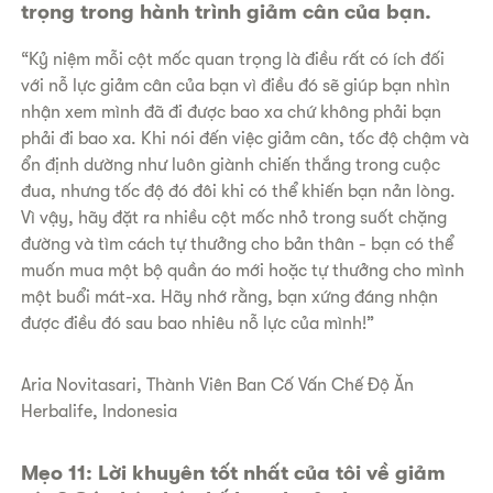
trọng trong hành trình giảm cân của bạn.
“Kỷ niệm mỗi cột mốc quan trọng là điều rất có ích đối
với nỗ lực giảm cân của bạn vì điều đó sẽ giúp bạn nhìn
nhận xem mình đã đi được bao xa chứ không phải bạn
phải đi bao xa. Khi nói đến việc giảm cân, tốc độ chậm và
ổn định dường như luôn giành chiến thắng trong cuộc
đua, nhưng tốc độ đó đôi khi có thể khiến bạn nản lòng.
Vì vậy, hãy đặt ra nhiều cột mốc nhỏ trong suốt chặng
đường và tìm cách tự thưởng cho bản thân - bạn có thể
muốn mua một bộ quần áo mới hoặc tự thưởng cho mình
một buổi mát-xa. Hãy nhớ rằng, bạn xứng đáng nhận
được điều đó sau bao nhiêu nỗ lực của mình!”
​Aria Novitasari, Thành Viên Ban Cố Vấn Chế Độ Ăn
Herbalife, Indonesia
​Mẹo 11: Lời khuyên tốt nhất của tôi về giảm