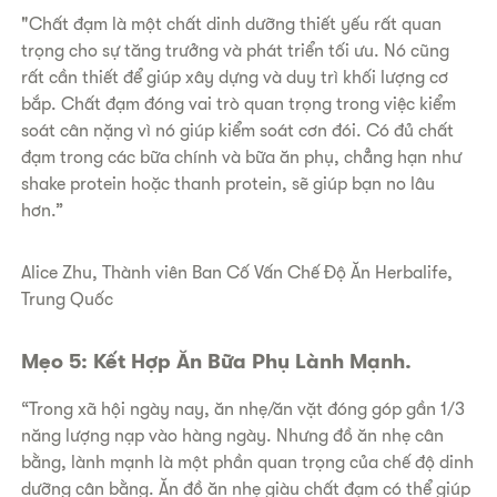
"Chất đạm là một chất dinh dưỡng thiết yếu rất quan
trọng cho sự tăng trưởng và phát triển tối ưu. Nó cũng
rất cần thiết để giúp xây dựng và duy trì khối lượng cơ
bắp. Chất đạm đóng vai trò quan trọng trong việc kiểm
soát cân nặng vì nó giúp kiểm soát cơn đói. Có đủ chất
đạm trong các bữa chính và bữa ăn phụ, chẳng hạn như
shake protein hoặc thanh protein, sẽ giúp bạn no lâu
hơn.”
​Alice Zhu, Thành viên Ban Cố Vấn Chế Độ Ăn Herbalife,
Trung Quốc
Mẹo 5: Kết Hợp Ăn Bữa Phụ Lành Mạnh.
“Trong xã hội ngày nay, ăn nhẹ/ăn vặt đóng góp gần 1/3
năng lượng nạp vào hàng ngày. Nhưng đồ ăn nhẹ cân
bằng, lành mạnh là một phần quan trọng của chế độ dinh
dưỡng cân bằng. Ăn đồ ăn nhẹ giàu chất đạm có thể giúp