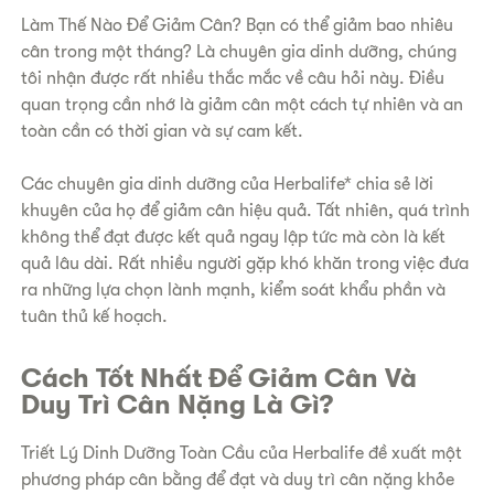
Làm Thế Nào Để Giảm Cân? Bạn có thể giảm bao nhiêu
cân trong một tháng? Là chuyên gia dinh dưỡng, chúng
tôi nhận được rất nhiều thắc mắc về câu hỏi này. Điều
quan trọng cần nhớ là giảm cân một cách tự nhiên và an
toàn cần có thời gian và sự cam kết.
Các chuyên gia dinh dưỡng của Herbalife* chia sẻ lời
khuyên của họ để giảm cân hiệu quả. Tất nhiên, quá trình
không thể đạt được kết quả ngay lập tức mà còn là kết
quả lâu dài. Rất nhiều người gặp khó khăn trong việc đưa
ra những lựa chọn lành mạnh, kiểm soát khẩu phần và
tuân thủ kế hoạch.
Cách Tốt Nhất Để Giảm Cân Và
Duy Trì Cân Nặng Là Gì?
Triết Lý Dinh Dưỡng Toàn Cầu của Herbalife đề xuất một
phương pháp cân bằng để đạt và duy trì cân nặng khỏe