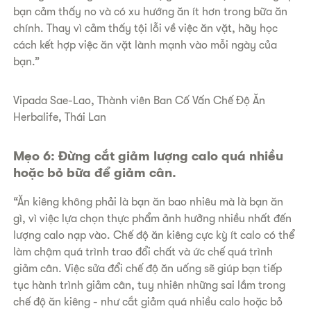
bạn cảm thấy no và có xu hướng ăn ít hơn trong bữa ăn
chính. Thay vì cảm thấy tội lỗi về việc ăn vặt, hãy học
cách kết hợp việc ăn vặt lành mạnh vào mỗi ngày của
bạn.”
​Vipada Sae-Lao, Thành viên Ban Cố Vấn Chế Độ Ăn
Herbalife, Thái Lan
​Mẹo 6: Đừng cắt giảm lượng calo quá nhiều
hoặc bỏ bữa để giảm cân.
“Ăn kiêng không phải là bạn ăn bao nhiêu mà là bạn ăn
gì, vì việc lựa chọn thực phẩm ảnh hưởng nhiều nhất đến
lượng calo nạp vào. Chế độ ăn kiêng cực kỳ ít calo có thể
làm chậm quá trình trao đổi chất và ức chế quá trình
giảm cân. Việc sửa đổi chế độ ăn uống sẽ giúp bạn tiếp
tục hành trình giảm cân, tuy nhiên những sai lầm trong
chế độ ăn kiêng - như cắt giảm quá nhiều calo hoặc bỏ