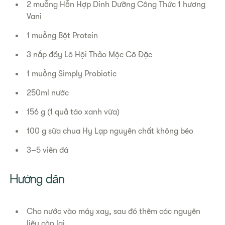
2 muỗng Hỗn Hợp Dinh Dưỡng Công Thức 1 hương
Vani
1 muỗng Bột Protein
3 nắp đầy Lô Hội Thảo Mộc Cô Đặc
1 muỗng Simply Probiotic
250ml nước
156 g (1 quả táo xanh vừa)
100 g sữa chua Hy Lạp nguyên chất không béo
3–5 viên đá
Hướng dẫn
Cho nước vào máy xay, sau đó thêm các nguyên
liệu còn lại.