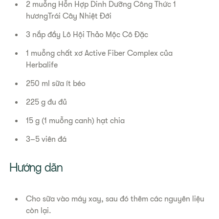
2 muỗng Hỗn Hợp Dinh Dưỡng Công Thức 1
hươngTrái Cây Nhiệt Đới
3 nắp đầy Lô Hội Thảo Mộc Cô Đặc
1 muỗng chất xơ Active Fiber Complex của
Herbalife
250 ml sữa ít béo
225 g đu đủ
15 g (1 muỗng canh) hạt chia
3–5 viên đá
Hướng dẫn
Cho sữa vào máy xay, sau đó thêm các nguyên liệu
còn lại.