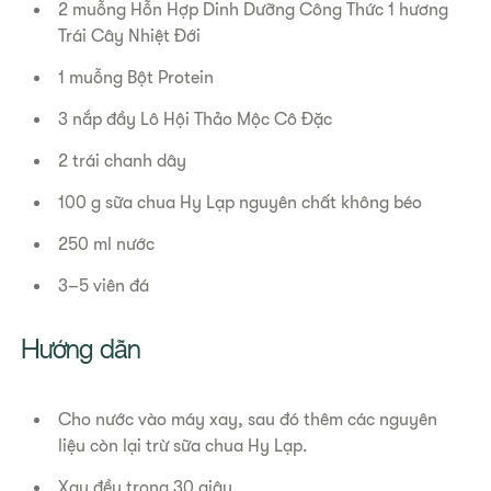
2 muỗng Hỗn Hợp Dinh Dưỡng Công Thức 1 hương
Trái Cây Nhiệt Đới
1 muỗng Bột Protein
3 nắp đầy Lô Hội Thảo Mộc Cô Đặc
2 trái chanh dây
100 g sữa chua Hy Lạp nguyên chất không béo
250 ml nước
3–5 viên đá
Hướng dẫn
Cho nước vào máy xay, sau đó thêm các nguyên
liệu còn lại trừ sữa chua Hy Lạp.
Xay đều trong 30 giây.