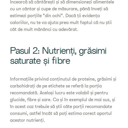
Încearcă să cântărești și să dimensionezi alimentele
cu un cântar și cupe de măsurare, până înveți să
estimezi porțiile "din ochi". Dacă ții evidența
caloriilor, nu te va ajuta prea mult faptul că nu știi
cât de mult mănânci cu adevărat.
Pasul 2: Nutrienți, grăsimi
saturate și fibre
Informațiile privind conținutul de proteine, grăsimi și
carbohidrați de pe etichete se referă la porția
recomandată. Același lucru este valabil și pentru
glucide, fibre și sare. Ca și în exemplul de mai sus, și
în acest caz trebuie să știi câte porții recomandate
consumi, astfel încât să poți estima corect aportul
acestor nutrienți.