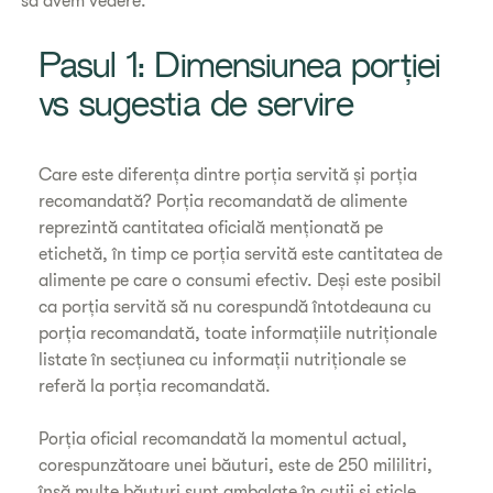
să avem vedere.
Pasul 1: Dimensiunea porției
vs sugestia de servire
Care este diferența dintre porția servită și porția
recomandată? Porția recomandată de alimente
reprezintă cantitatea oficială menționată pe
etichetă, în timp ce porția servită este cantitatea de
alimente pe care o consumi efectiv. Deși este posibil
ca porția servită să nu corespundă întotdeauna cu
porția recomandată, toate informațiile nutriționale
listate în secțiunea cu informații nutriționale se
referă la porția recomandată.
Porția oficial recomandată la momentul actual,
corespunzătoare unei băuturi, este de 250 mililitri,
însă multe băuturi sunt ambalate în cutii și sticle