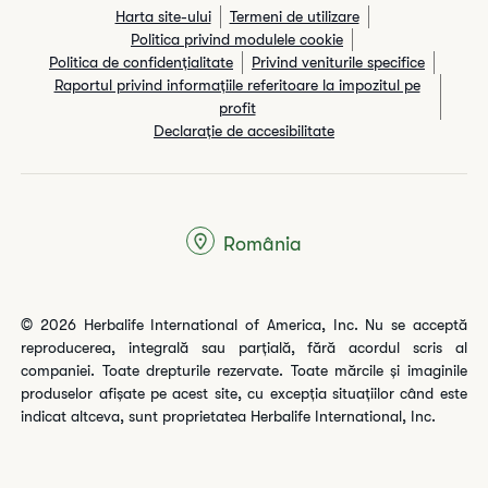
Harta site-ului
Termeni de utilizare
Politica privind modulele cookie
Politica de confidențialitate
Privind veniturile specifice
Raportul privind informaţiile referitoare la impozitul pe
profit
Declarație de accesibilitate
România
© 2026 Herbalife International of America, Inc. Nu se acceptă
reproducerea, integrală sau parțială, fără acordul scris al
companiei. Toate drepturile rezervate. Toate mărcile și imaginile
produselor afișate pe acest site, cu excepția situațiilor când este
indicat altceva, sunt proprietatea Herbalife International, Inc.