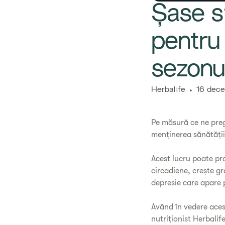
Șase sf
pentru
sezonu
Herbalife
16 dece
Pe măsură ce ne preg
menținerea sănătății 
Acest lucru poate pr
circadiene, crește gr
depresie care apare 
Având în vedere acest
nutriționist Herbalif