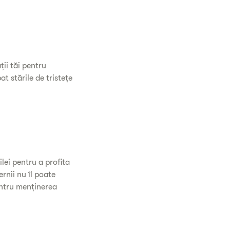
ții tăi pentru
at stările de tristețe
ilei pentru a profita
rnii nu îl poate
entru menținerea