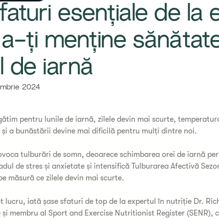
aturi esențiale de la 
 a-ți menține sănătate
l de iarnă
mbrie 2024
ătim pentru lunile de iarnă, zilele devin mai scurte, temperatur
și a bunăstării devine mai dificilă pentru mulți dintre noi.
ovoca tulburări de somn, deoarece schimbarea orei de iarnă per
adul de stres și anxietate și intensifică Tulburarea Afectivă Sezo
pe măsură ce zilele devin mai scurte.
 lucru, iată șase sfaturi de top de la expertul în nutriție Dr. Ric
e și membru al Sport and Exercise Nutritionist Register (SENR), c