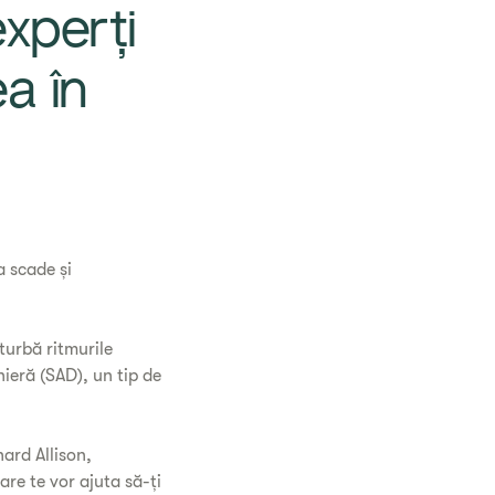
experți
a în
a scade și
turbă ritmurile
nieră (SAD), un tip de
hard Allison,
are te vor ajuta să-ți