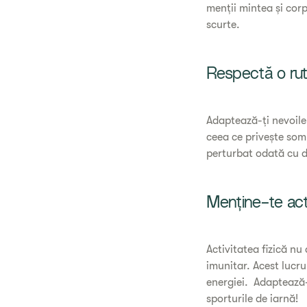
menții mintea și cor
scurte.
Respectă o rut
Adaptează-ți nevoile
ceea ce privește somnu
perturbat odată cu d
Menține-te act
Activitatea fizică nu
imunitar. Acest lucru
energiei. Adaptează-ț
sporturile de iarnă!