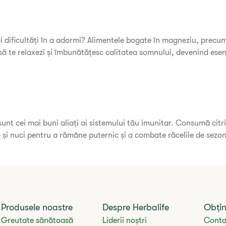
ai dificultăți în a adormi? Alimentele bogate în magneziu, precum
 să te relaxezi și îmbunătățesc calitatea somnului, devenind esenți
sunt cei mai buni aliați ai sistemului tău imunitar. Consumă citri
și nuci pentru a rămâne puternic și a combate răcelile de sezon
Produsele noastre
Despre Herbalife
Obțin
Greutate sănătoasă
Liderii noștri
Conta