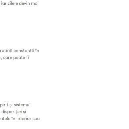
ar zilele devin mai
rutină constantă în
n, care poate fi
irit și sistemul
dispoziției și
tele în interior sau