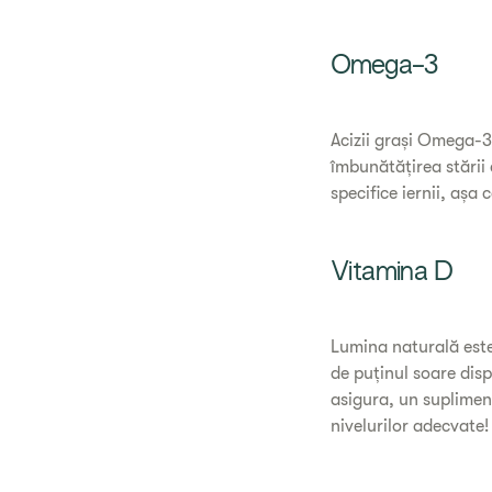
Omega-3
Acizii grași Omega-3,
îmbunătățirea stării d
specifice iernii, așa 
Vitamina D
Lumina naturală este u
de puținul soare disp
asigura, un suplimen
nivelurilor adecvate!