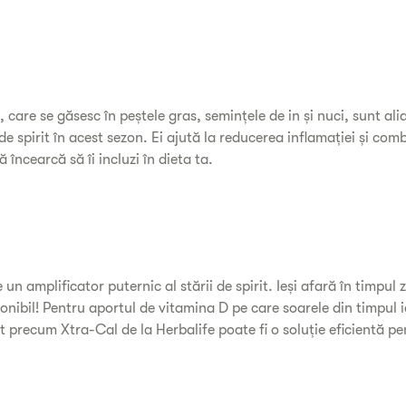
 care se găsesc în peștele gras, semințele de in și nuci, sunt alia
e spirit în acest sezon. Ei ajută la reducerea inflamației și comb
că încearcă să îi incluzi în dieta ta.
n amplificator puternic al stării de spirit. Ieși afară în timpul z
onibil! Pentru aportul de vitamina D pe care soarele din timpul ie
t precum Xtra-Cal de la Herbalife poate fi o soluție eficientă p