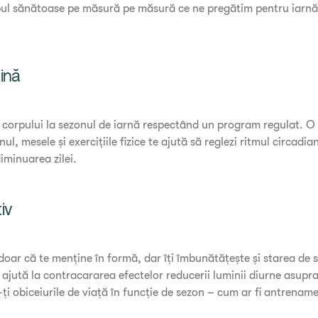
pul sănătoase pe măsură pe măsură ce ne pregătim pentru iarnă i
ină
 corpului la sezonul de iarnă respectând un program regulat. O 
l, mesele și exercițiile fizice te ajută să reglezi ritmul circadia
iminuarea zilei.
iv
 doar că te menține în formă, dar îți îmbunătățește și starea de sp
 ajută la contracararea efectelor reducerii luminii diurne asupra 
i obiceiurile de viață în funcție de sezon – cum ar fi antrenamen