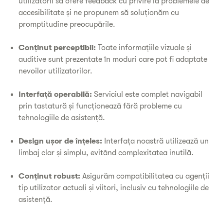
utilizatorii să ofere feedback cu privire la problemele de
accesibilitate și ne propunem să soluționăm cu
promptitudine preocupările.
Conținut perceptibil:
Toate informațiile vizuale și
auditive sunt prezentate în moduri care pot fi adaptate
nevoilor utilizatorilor.
Interfață operabilă:
Serviciul este complet navigabil
prin tastatură și funcționează fără probleme cu
tehnologiile de asistență.
Design ușor de înțeles:
Interfața noastră utilizează un
limbaj clar și simplu, evitând complexitatea inutilă.
Conținut robust:
Asigurăm compatibilitatea cu agenții
tip utilizator actuali și viitori, inclusiv cu tehnologiile de
asistență.