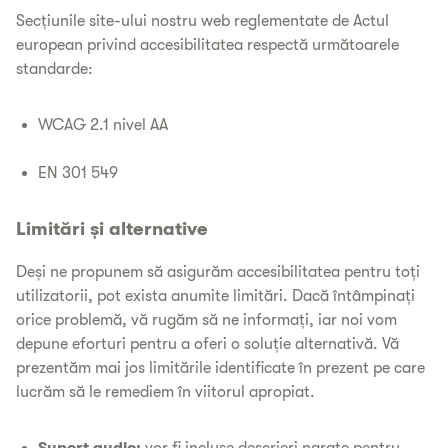
Secțiunile site-ului nostru web reglementate de Actul
european privind accesibilitatea respectă următoarele
standarde:
WCAG 2.1 nivel AA
EN 301 549
Limitări și alternative
Deși ne propunem să asigurăm accesibilitatea pentru toți
utilizatorii, pot exista anumite limitări. Dacă întâmpinați
orice problemă, vă rugăm să ne informați, iar noi vom
depune eforturi pentru a oferi o soluție alternativă. Vă
prezentăm mai jos limitările identificate în prezent pe care
lucrăm să le remediem în viitorul apropiat.
Suport audio:
vor fi incluse descrieri narate pentru