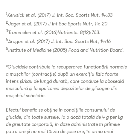
1
Kerksick et al. (2017) J. Int. Soc. Sports Nut, 14:33
2
Jager et al. (2017) J Int Soc Sports Nutr, 14: 20
3
Trommelen et al. (2016)Nutrients. 8(12):763.
4
Aragon et al. (2017) J. Int. Soc. Sports Nut, 14:16
5
Institute of Medicine (2005) Food and Nutrition Board.
*Glucidele contribuie la recuperarea funcționării normale
a mușchilor (contracție) după un exercițiu fizic foarte
intens și/sau de lungă durată, care conduce la oboseală
musculară și la epuizarea depozitelor de glicogen din
mușchiul scheletic.
Efectul benefic se obține în condițiile consumului de
glucide, din toate sursele, la o doză totală de 4 g per kg
de greutate corporală, în doze administrate în primele
patru ore și nu mai târziu de șase ore, în urma unui