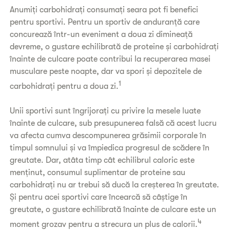
Anumiți carbohidrați consumați seara pot fi benefici
pentru sportivi. Pentru un sportiv de anduranță care
concurează într-un eveniment a doua zi dimineață
devreme, o gustare echilibrată de proteine și carbohidrați
înainte de culcare poate contribui la recuperarea masei
musculare peste noapte, dar va spori și depozitele de
1
carbohidrați pentru a doua zi.
Unii sportivi sunt îngrijorați cu privire la mesele luate
înainte de culcare, sub presupunerea falsă că acest lucru
va afecta cumva descompunerea grăsimii corporale în
timpul somnului și va împiedica progresul de scădere în
greutate. Dar, atâta timp cât echilibrul caloric este
menținut, consumul suplimentar de proteine sau
carbohidrați nu ar trebui să ducă la creșterea în greutate.
Și pentru acei sportivi care încearcă să câștige în
greutate, o gustare echilibrată înainte de culcare este un
4
moment grozav pentru a strecura un plus de calorii.