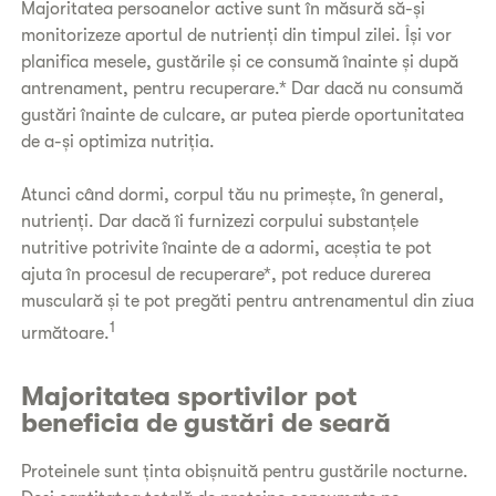
Majoritatea persoanelor active sunt în măsură să-și
monitorizeze aportul de nutrienți din timpul zilei. Își vor
planifica mesele, gustările și ce consumă înainte și după
antrenament, pentru recuperare.* Dar dacă nu consumă
gustări înainte de culcare, ar putea pierde oportunitatea
de a-și optimiza nutriția.
Atunci când dormi, corpul tău nu primește, în general,
nutrienți. Dar dacă îi furnizezi corpului substanțele
nutritive potrivite înainte de a adormi, aceștia te pot
ajuta în procesul de recuperare*, pot reduce durerea
musculară și te pot pregăti pentru antrenamentul din ziua
1
următoare.
Majoritatea sportivilor pot
beneficia de gustări de seară
Proteinele sunt ținta obișnuită pentru gustările nocturne.