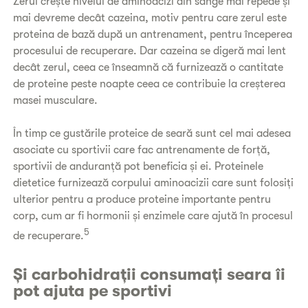
Zerul crește nivelul de aminoacizi din sânge mai repede și
mai devreme decât cazeina, motiv pentru care zerul este
proteina de bază după un antrenament, pentru începerea
procesului de recuperare. Dar cazeina se digeră mai lent
decât zerul, ceea ce înseamnă că furnizează o cantitate
de proteine peste noapte ceea ce contribuie la creșterea
masei musculare.
În timp ce gustările proteice de seară sunt cel mai adesea
asociate cu sportivii care fac antrenamente de forță,
sportivii de anduranță pot beneficia și ei. Proteinele
dietetice furnizează corpului aminoacizii care sunt folosiți
ulterior pentru a produce proteine importante pentru
corp, cum ar fi hormonii și enzimele care ajută în procesul
5
de recuperare.
Și carbohidrații consumați seara îi
pot ajuta pe sportivi