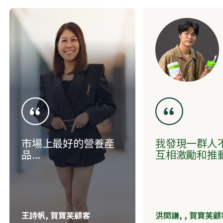
市場上最好的營養產
我發現一群人
品...
互相激勵和推動..
王詩帆, 賀寶芙顧客
洪閔謙, ,
賀寶芙顧