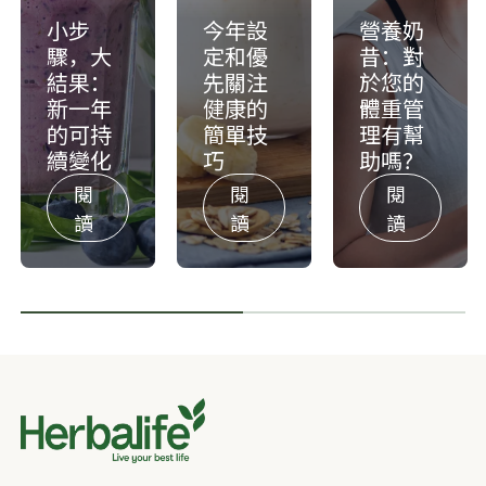
小步
今年設
​​營養奶
驟，大
定和優
昔：對
結果：
先關注
於您的
新一年
健康的
體重管
的可持
簡單技
理有幫
續變化
巧
助嗎？​
閱
閱
閱
讀
讀
讀