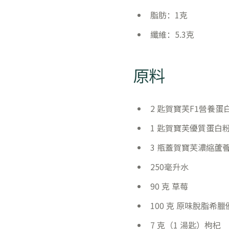
脂肪：1克
纖維：5.3克
原料
2 匙賀寶芙F1營養
1 匙賀寶芙優質蛋白
3 瓶蓋賀寶芙濃縮蘆
250毫升水
90 克 草莓
100 克 原味脫脂希臘
7 克（1 湯匙）枸杞