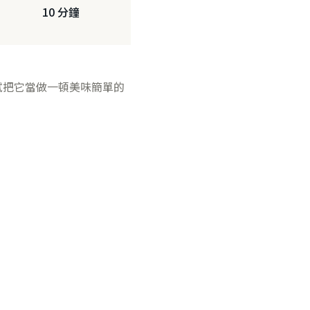
10 分鐘
試把它當做一頓美味簡單的