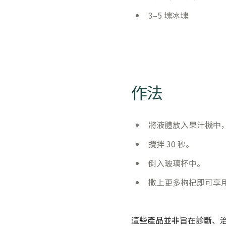
3–5 塊冰塊
作法
將液體放入果汁機中
攪拌 30 秒。
倒入玻璃杯中。
撒上更多枸杞即可享
這些產品並非旨在診斷、