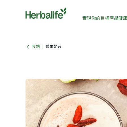
實現你的目標
產品
健
食譜
莓果奶昔
|