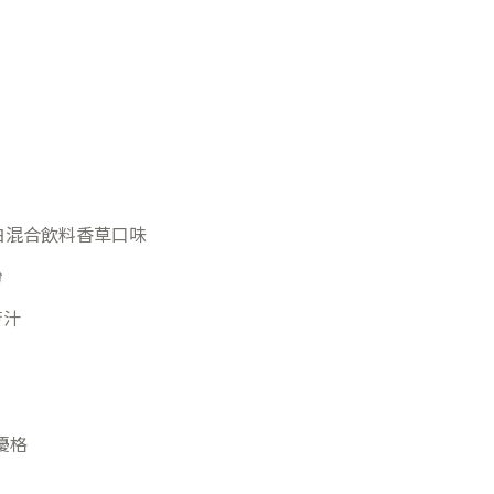
蛋白混合飲料香草口味
粉
薈汁
優格