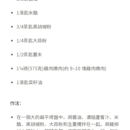
1湯匙米醋
3/4茶匙黑胡椒粉
1/4茶匙大蒜粉
1/2茶匙薑末
1¼磅(575克)雞肉嫩肉(約 9–10 塊雞肉嫩肉)
1湯匙菜籽油
作法：
在一個大的扁平烤盤中，將醬油、濃縮蘆薈汁、米
醋、黑胡椒粉、大蒜粉和生薑攪拌在一起。將雞柳