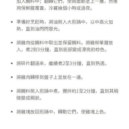
加入醃料中；翻轉它們，使兩面都塗上一層，然後
用保鮮膜覆蓋，冷藏幾個小時或過夜。
準備好烹飪時，將油倒入大煎鍋中，以中高火加
熱，直到油閃閃發光。
將雞肉從醃料中取出並保留醃料。將雞柳單層放
入，煮2到3分鐘，直到底部變成漂亮的棕色。
將碎片翻過來，繼續煮2至3分鐘，直到熟透。
將雞肉轉移到盤子上並放在一邊。
將醃料倒入煎鍋中煮，攪拌約1至2分鐘，直到其稍
微變成稠狀。
將雞塊放回煎鍋中，轉動它們，使雞塊上色。