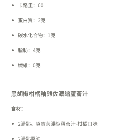
卡路里：60
蛋白質：2克
碳水化合物：1克
脂肪：4克
纖維：0克
黑胡椒柑橘釉雞佐濃縮蘆薈汁
食材：
2湯匙。賀寶芙濃縮蘆薈汁-柑橘口味
2湯匙醬油