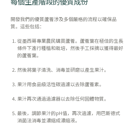
每個生產階段的優質成份
開發我們的優質蘆薈涉及多個嚴格的流程以確保品
質。這些包括：
從墨西哥專業農民購買蘆薈。蘆薈葉在極佳的生長
條件下進行種植和栽培，然後手工採摘以獲得最好
的蘆薈葉。
然後將葉子清洗、消毒並研磨以產生果汁。
果汁用食品級活性碳過濾以去除蘆薈素。
果汁再次通過過濾器以去除任何固體物質。
最後，調節果汁的pH值，再次過濾，用巴斯德式
消菌法消毒並濃縮成濃縮液。