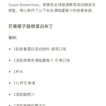
Susan Bowerman，賀寶芙全球營運教育與訓練資深
總監，精心製作了以下包含濃縮蘆薈汁的營養食譜：
芒果椰子酸橙蛋白布丁
食材：
3匙營養蛋白混合飲料-香草口味
3湯匙賀寶芙濃縮蘆薈汁-芒果口味
1杯水
1½ 杯芒果塊
2湯匙酸橙汁
2湯匙無糖的椰子片