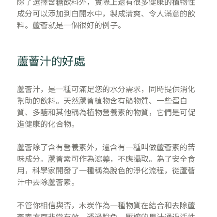
除了選擇含糖飲料外，實際上還有很多健康的植物性
成分可以添加到白開水中，製成清爽、令人滿意的飲
料。蘆薈就是一個很好的例子。
蘆薈汁的好處
蘆薈汁，是一種可滿足您的水分需求，同時提供消化
幫助的飲料。天然蘆薈植物含有礦物質、一些蛋白
質、多醣和其他稱為植物營養素的物質，它們是可促
進健康的化合物。
蘆薈除了含有營養素外，還含有一種叫做蘆薈素的苦
味成分。蘆薈素可作為瀉藥，不應攝取。為了安全食
用，科學家開發了一種稱為脫色的淨化流程，從蘆薈
汁中去除蘆薈素。
不管你相信與否，木炭作為一種物質在結合和去除蘆
薈素方面非常有效。透過脫色，壓榨的果汁通過活性