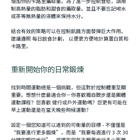
增加你的卡路里攝取量。為了進一步控制食慾，請限
制高熱量的脂肪和甜食的攝取量。並且不要忘記喝水
或茶等無熱量的液體來保持水分。
結合有效的策略可以在控制飢餓方面發揮巨大作用。
建議遵照 每日飲食計劃， 以便更方便地計算蛋白質和
卡路里。
重新開始你的日常鍛煉
找到時間運動總是一個挑戰，但這對於控制體重至關
重要。想想什麼最適合你－你喜歡獨自散步還是團體
運動課程？您喜歡 健行或戶外運動嗎？您更有可能在
早上運動還是在當天晚些時候運動？
設定一個您知道可以達到的可衡量的目標 - 不僅僅是
“我要進行更多鍛煉”，而是“我要每週進行 3 次 30
分鐘的輕快步行”。或確定您每天想要步行多少距離