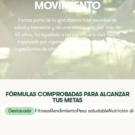
MOVIMIENTO
Forma parte de la plataforma líder mundial de
salud y bienestar y de una misión que, por más de
45 años, ha ayudado a las personas a vivir mejor,
impulsada por rigurosa investigación científica,
ingredientes de alta calidad y un sólido sentido de
comunidad.
FÓRMULAS COMPROBADAS PARA ALCANZAR
TUS METAS
Destacado
Fitness
Rendimiento
Peso saludable
Nutrición di