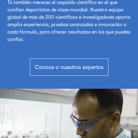
Tú también mereces el respaldo científico en el que
confían deportistas de clase mundial. Nuestro equipo
global de más de 200 científicos e investigadores aporta
amplia experiencia, pruebas avanzadas e innovación a
cada fórmula, para ofrecer resultados en los que puedes
confiar.
Conoce a nuestros expertos