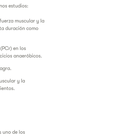
nos estudios:
 fuerza muscular y la
orta duración como
(PCr) en los
rcicios anaeróbicos.
agra.
scular y la
ientos.
s uno de los