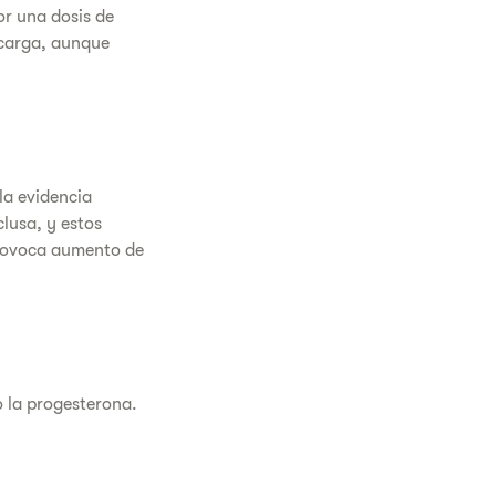
r una dosis de
 carga, aunque
la evidencia
clusa, y estos
provoca aumento de
o la progesterona.