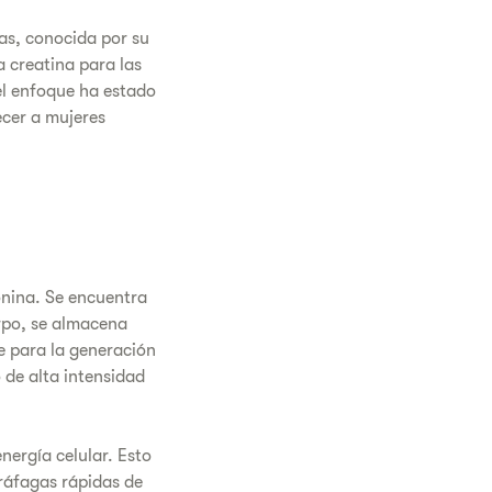
as, conocida por su
a creatina para las
el enfoque ha estado
ecer a mujeres
onina. Se encuentra
erpo, se almacena
e para la generación
 de alta intensidad
nergía celular. Esto
ráfagas rápidas de