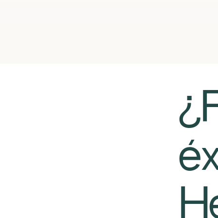
¿
éx
He