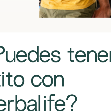
Puedes tene
ito con
rbalife?