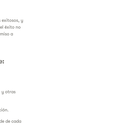
 exitosos, y
el éxito no
omiso a
e:
 y otras
ción.
nde de cada