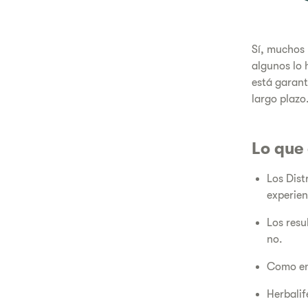
Sí, muchos 
algunos lo 
está garant
largo plazo
​Lo que
Los Dist
experien
Los resu
no.
Como en 
Herbalif