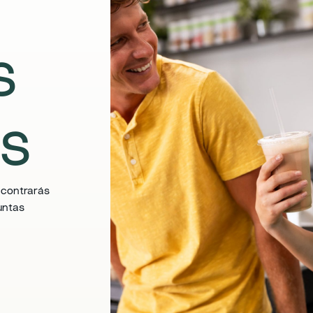
s
es
ncontrarás
untas