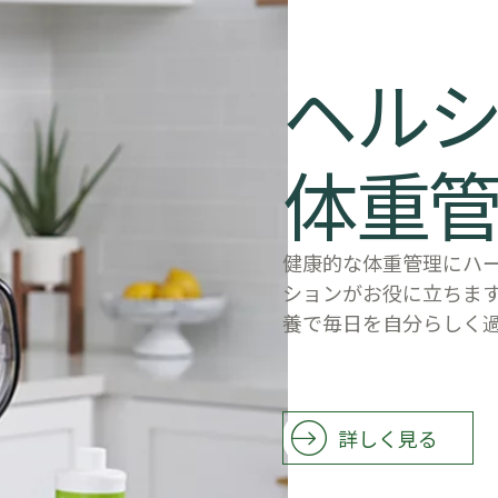
​​ヘル
体重
健康的な体重管理にハ
ションがお役に立ちま
養で毎日を自分らしく
​​詳しく見る