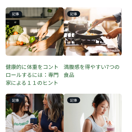
記事
記事
健康的に体重をコント
満腹感を得やすい7つの
ロールするには：専門
食品
家による１１のヒント
記事
記事