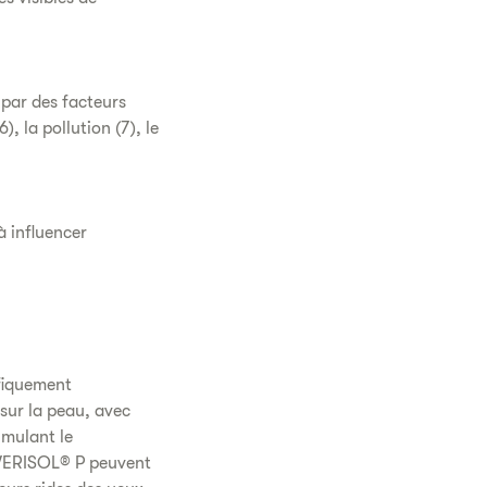
.
 par des facteurs
, la pollution (7), le
à influencer
ifiquement
 sur la peau, avec
imulant le
 VERISOL® P peuvent