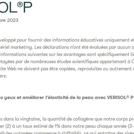
ISOL®P
bre 2023
veloppé pour fournir des informations éducatives uniquement et
riel marketing. Les déclarations n’ont été évaluées par aucun 
nformations suivantes sur les avantages sont spécifiquement lié
étayées par de nombreuses études scientifiques appartenant à G
site Web ne doivent pas être copiées, reproduites ou autrement d
ers.
es yeux et améliorer l’élasticité de la peau avec VERISOL® P
dans la vingtaine, la quantité de collagène que notre corps pr
 (2) à un taux estimé de 1% dans notre peau chaque année (3-4
ellules cutanées commence à s’affaiblir, ce qui entraîne des signe