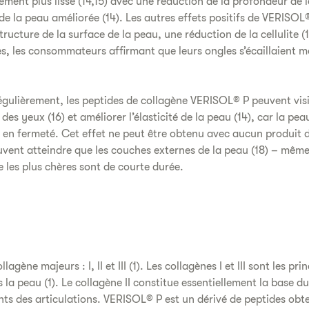
ement plus lisse (14,15) avec une réduction de la profondeur de 
é de la peau améliorée (14). Les autres effets positifs de VERIS
structure de la surface de la peau, une réduction de la cellulite (
s, les consommateurs affirmant que leurs ongles s’écaillaient mo
 régulièrement, les peptides de collagène VERISOL® P peuvent vis
des yeux (16) et améliorer l’élasticité de la peau (14), car la p
t en fermeté. Cet effet ne peut être obtenu avec aucun produit d
uvent atteindre que les couches externes de la peau (18) – même 
 les plus chères sont de courte durée.
llagène majeurs : I, II et III (1). Les collagènes I et III sont les p
 la peau (1). Le collagène II constitue essentiellement la base du 
nts des articulations. VERISOL® P est un dérivé de peptides obte