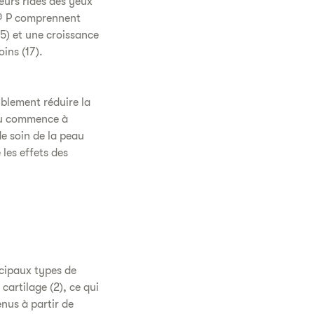
leurs rides des yeux
OL® P comprennent
15) et une croissance
ins (17).
iblement réduire la
eau commence à
e soin de la peau
les effets des
rincipaux types de
cartilage (2), ce qui
nus à partir de