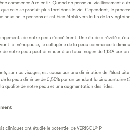
gène commence à ralentir. Quand on pense au vieillissement cu
 que cela se produit plus tard dans la vie. Cependant, le proc
 nous ne le pensons et est bien établi vers la fin de la vingtaine 
angements de notre peau s’accélèrent. Une étude a révélé qu’au 
vant la ménopause, le collagène de la peau commence à diminu
ur de notre peau peut diminuer à un taux moyen de 1,13% par an 
ané, sur nos visages, est causé par une diminution de l’élasticit
té de la peau diminue de 0,55% par an pendant la cinquantaine (3
 la qualité de notre peau et une augmentation des rides.
ement
s cliniques ont étudié le potentiel de VERISOL® P