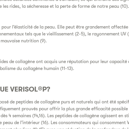
e les rides, la sécheresse et la perte de forme de notre peau (10)
l pour l’élasticité de la peau. Elle peut être grandement affectée
ementaux tels que le vieillissement (2-5), le rayonnement UV (6)
 mauvaise nutrition (9).
des de collagène ont acquis une réputation pour leur capacité 
bolisme du collagène humain (11-13).
UE VERISOL®P?
sé de peptides de collagène purs et naturels qui ont été spéc
fiquement prouvés pour offrir la plus grande efficacité possible
s dès 4 semaines (14,16). Les peptides de collagène agissent en st
e peau de l’intérieur (16). Les consommateurs qui consomment