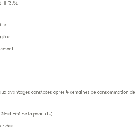
III (3,5).
ble
rgène
quement
paux avantages constatés après 4 semaines de consommation d
’élasticité de la peau (14)
 rides