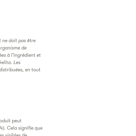
 ne doit pas être
organisme de
es à l’ingrédient et
elita. Les
istribuées, en tout
oduit peut
). Cela signifie que
s visibles de