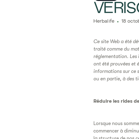
​​​​​VER
​​Herbalife​
18 octo
Ce site Web a été dé
traité comme du maté
réglementation. Les i
ont été prouvées et 
informations sur ce 
ou en partie, à des ti
Réduire les rides d
Lorsque nous sommes 
commencer à diminuer
la structure de nos c