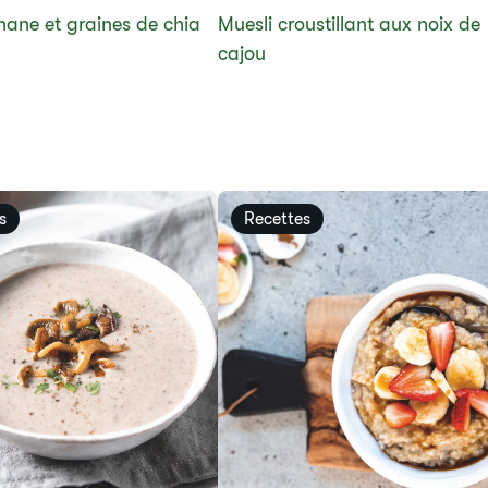
nane et graines de chia
​​Muesli croustillant aux noix de
cajou
s
Recettes