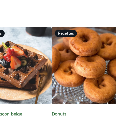
s
Recettes
façon belge
​​Donuts​