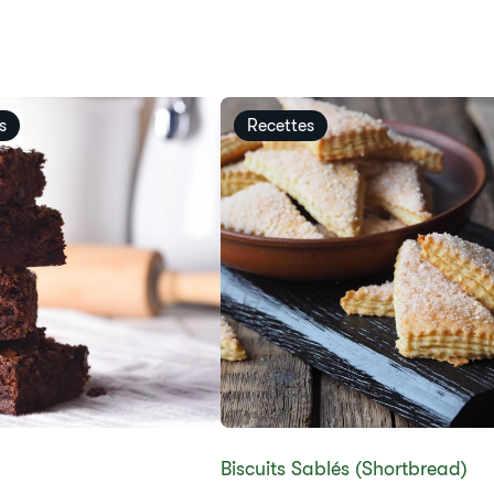
s
Recettes
​​Biscuits Sablés (Shortbread)​