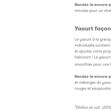
Rendez-le encore pl
minutes pour un shak
Yaourt façon
Le yaourt à la grecqu
individuelle contien
et ajoutez votre pro
fabricant ! Le yaourt
smoothies pour une t
Rendez-le encore pl
et mélangez du yaour
rouges et saupoudrez 
1
Dhillon et coll. (20