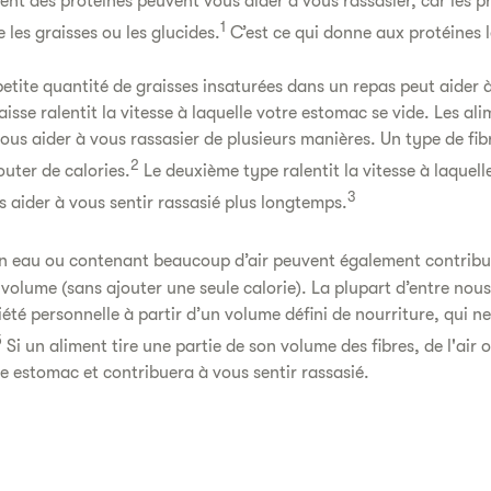
ent des protéines peuvent vous aider à vous rassasier, car les p
1
 les graisses ou les glucides.
C’est ce qui donne aux protéines l
tite quantité de graisses insaturées dans un repas peut aider à 
aisse ralentit la vitesse à laquelle votre estomac se vide. Les ali
us aider à vous rassasier de plusieurs manières. Un type de fi
2
uter de calories.
Le deuxième type ralentit la vitesse à laquel
3
s aider à vous sentir rassasié plus longtemps.
en eau ou contenant beaucoup d’air peuvent également contribue
u volume (sans ajouter une seule calorie). La plupart d’entre nou
été personnelle à partir d’un volume défini de nourriture, qui n
5
Si un aliment tire une partie de son volume des fibres, de l'air o
e estomac et contribuera à vous sentir rassasié.