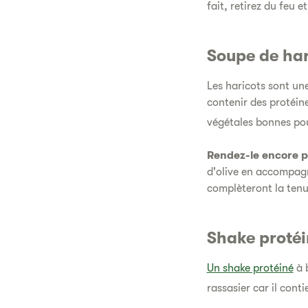
fait, retirez du feu 
Soupe de har
Les haricots sont un
contenir des protéin
végétales bonnes pou
Rendez-le encore pl
d'olive en accompagne
complèteront la tenu
Shake protéi
Un shake protéiné
à b
rassasier car il conti