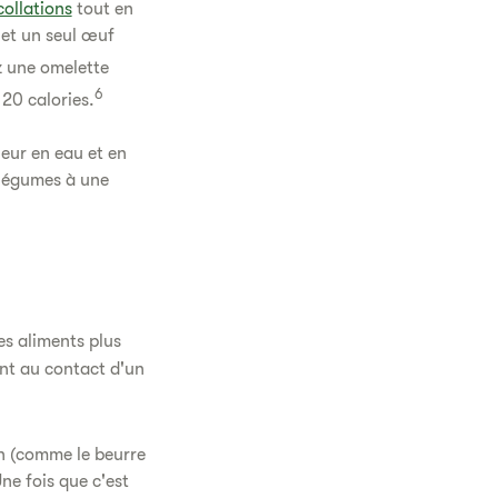
collations
tout en
 et un seul œuf
z une omelette
6
20 calories.
eur en eau et en
 légumes à une
es aliments plus
ent au contact d'un
in (comme le beurre
ne fois que c'est