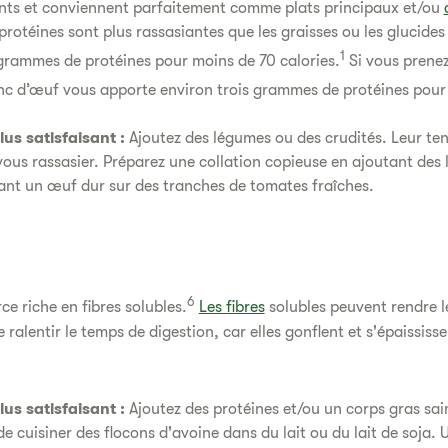
lents et conviennent parfaitement comme plats principaux et/ou
 protéines sont plus rassasiantes que les graisses ou les glucides
1
 grammes de protéines pour moins de 70 calories.
Si vous prene
c d’œuf vous apporte environ trois grammes de protéines pour 
us satisfaisant :
Ajoutez des légumes ou des crudités. Leur ten
 vous rassasier. Préparez une collation copieuse en ajoutant des
nt un œuf dur sur des tranches de tomates fraîches.
6
ce riche en fibres solubles.
Les fibres
solubles peuvent rendre l
ralentir le temps de digestion, car elles gonflent et s'épaississ
us satisfaisant :
Ajoutez des protéines et/ou un corps gras sa
 cuisiner des flocons d'avoine dans du lait ou du lait de soja. U