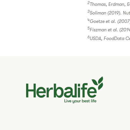
2
Thomas, Erdman, & B
3
Soliman (2019). Nutr
4
Goetze et al. (2007)
5
Fiszman et al. (201
6
USDA, FoodData Ce