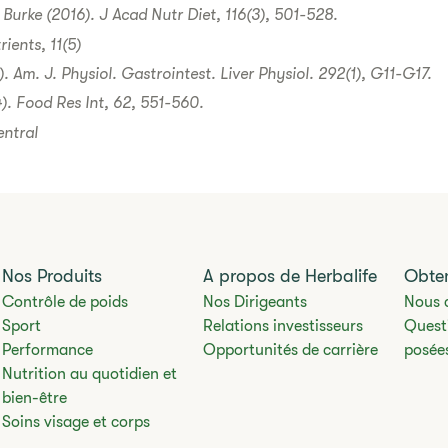
urke (2016). J Acad Nutr Diet, 116(3), 501-528.
ients, 11(5)
. Am. J. Physiol. Gastrointest. Liver Physiol. 292(1), G11-G17.
4). Food Res Int, 62, 551-560.
ntral
Nos Produits
A propos de Herbalife
Obten
Contrôle de poids
Nos Dirigeants
Nous 
Sport
Relations investisseurs
Quest
Performance
Opportunités de carrière
posée
Nutrition au quotidien et
bien-être
Soins visage et corps