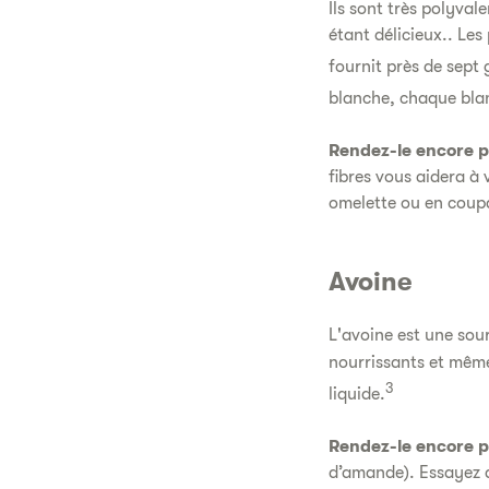
Ils sont très polyva
étant délicieux.. Les
fournit près de sept
blanche, chaque blan
Rendez-le encore pl
fibres vous aidera à
omelette ou en coupa
Avoine
L'avoine est une sour
nourrissants et même 
3
liquide.
Rendez-le encore pl
d’amande). Essayez de