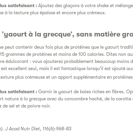
us satisfaisant :
Ajoutez des glaçons à votre shake et mélang
e à la texture plus épaisse et encore plus crémeux.
 ’yaourt à la grecque’, sans matière gr
e peut contenir deux fois plus de protéines que le yaourt tradit
t 15 grammes de protéines et moins de 100 calories. Dites non a
pre édulcorant : vous ajouterez probablement beaucoup moins d
 est excellent seul, mais il est fantastique lorsqu'il est ajouté a
exture plus crémeuse et un apport supplémentaire en protéines
us satisfaisant :
Garnir le yaourt de baies riches en fibres. Opt
t nature à la grecque avec du concombre haché, de la carotte 
de sel et de poivre noir.
16). J Acad Nutr Diet, 116(6):968-83