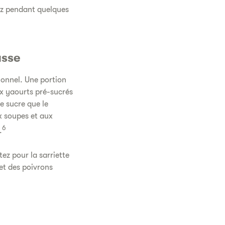
ez pendant quelques
asse
ionnel. Une portion
ux yaourts pré-sucrés
e sucre que le
ux soupes et aux
6
.
ez pour la sarriette
et des poivrons