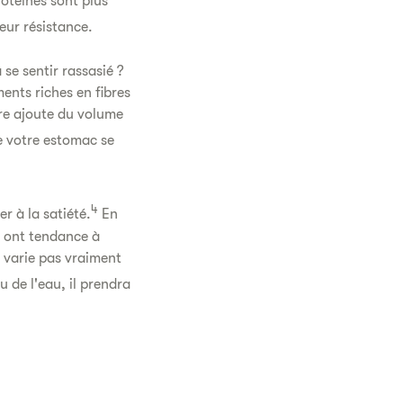
rotéines sont plus
eur résistance.
se sentir rassasié ?
ments riches en fibres
bre ajoute du volume
le votre estomac se
4
r à la satiété.
En
s ont tendance à
e varie pas vraiment
u de l'eau, il prendra