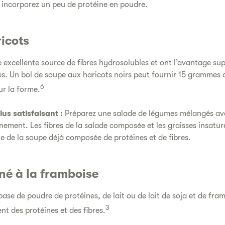
et incorporez un peu de protéine en poudre.
icots
e excellente source de fibres hydrosolubles et ont l’avantage su
es. Un bol de soupe aux haricots noirs peut fournir 15 grammes 
6
r la forme.
us satisfaisant :
Préparez une salade de légumes mélangés avec
ment. Les fibres de la salade composée et les graisses insaturée
e de la soupe déjà composée de protéines et de fibres.
né à la framboise
ase de poudre de protéines, de lait ou de lait de soja et de fra
3
ent des protéines et des fibres.