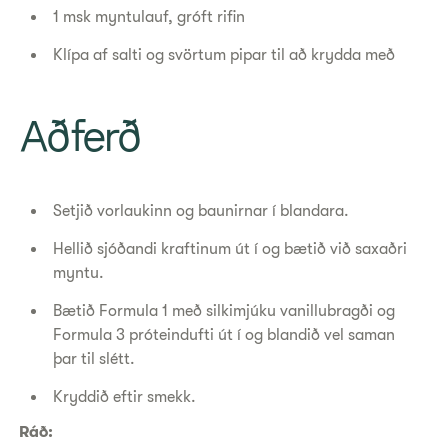
1 msk myntulauf, gróft rifin
Klípa af salti og svörtum pipar til að krydda með
Aðferð
Setjið vorlaukinn og baunirnar í blandara.
Hellið sjóðandi kraftinum út í og bætið við saxaðri
myntu.
Bætið Formula 1 með silkimjúku vanillubragði og
Formula 3 próteindufti út í og blandið vel saman
þar til slétt.
Kryddið eftir smekk.
Ráð: