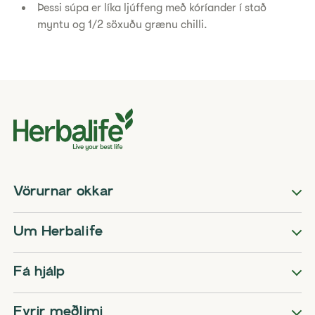
Þessi súpa er líka ljúffeng með kóríander í stað
myntu og 1/2 söxuðu grænu chilli.
Vörurnar okkar
Um Herbalife
Fá hjálp
Fyrir meðlimi