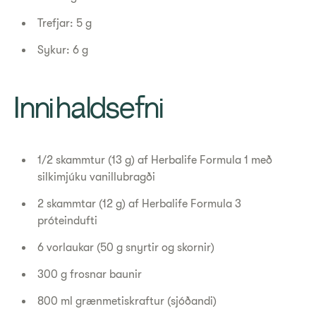
Trefjar: 5 g
Sykur: 6 g
Innihaldsefni
1/2 skammtur (13 g) af Herbalife Formula 1 með
silkimjúku vanillubragði
2 skammtar (12 g) af Herbalife Formula 3
próteindufti
6 vorlaukar (50 g snyrtir og skornir)
300 g frosnar baunir
800 ml grænmetiskraftur (sjóðandi)