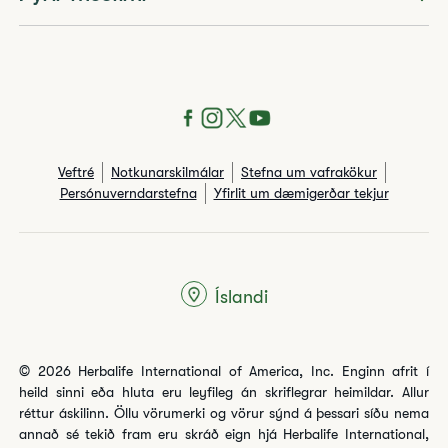
Veftré
Notkunarskilmálar
Stefna um vafrakökur
Persónuverndarstefna
Yfirlit um dæmigerðar tekjur
Íslandi
© 2026 Herbalife International of America, Inc. Enginn afrit í
heild sinni eða hluta eru leyfileg án skriflegrar heimildar. Allur
réttur áskilinn. Öllu vörumerki og vörur sýnd á þessari síðu nema
annað sé tekið fram eru skráð eign hjá Herbalife International,