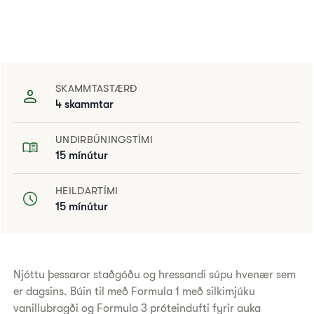
SKAMMTASTÆRÐ
4 skammtar
UNDIRBÚNINGSTÍMI
15 mínútur
HEILDARTÍMI
15 mínútur
​Njóttu þessarar staðgóðu og hressandi súpu hvenær sem
er dagsins. Búin til með Formula 1 með silkimjúku
vanillubragði og Formula 3 próteindufti fyrir auka