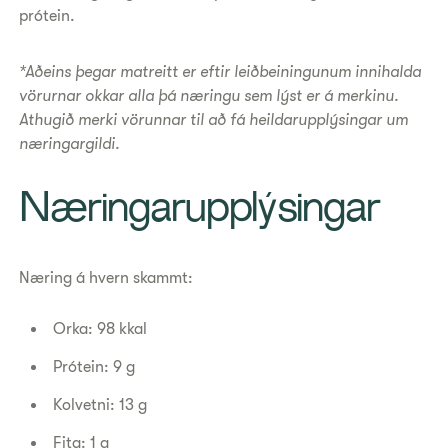
prótein.
*Aðeins þegar matreitt er eftir leiðbeiningunum innihalda
vörurnar okkar alla þá næringu sem lýst er á merkinu.
Athugið merki vörunnar til að fá heildarupplýsingar um
næringargildi.
​Næringarupplýsingar
Næring á hvern skammt:
Orka: 98 kkal
Prótein: 9 g
Kolvetni: 13 g
Fita: 1 g