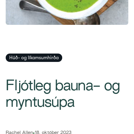
Húð- og líkamsumhirða
​Fljótleg bauna- og
myntusúpa
​​Rachel Allen​
18. október 2023