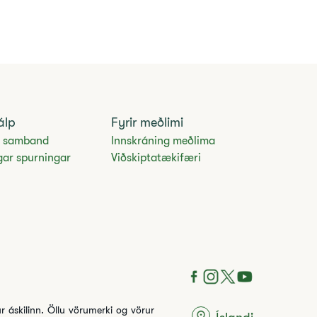
álp
Fyrir meðlimi
 samband
Innskráning meðlima
gar spurningar
Viðskiptatækifæri
tur áskilinn. Öllu vörumerki og vörur