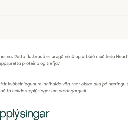
ð heima. Þetta flatbrauð er bragðmikið og útbúið með Beta Hear
uppspretta próteina og trefja.*
eftir leiðbeiningunum innihalda vörurnar okkar alla þá næringu 
 að fá heildarupplýsingar um næringargildi.
pplýsingar