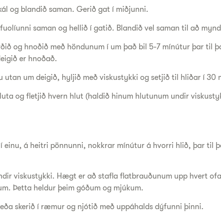
 skál og blandið saman. Gerið gat í miðjunni.
ífuolíunni saman og hellið í gatið. Blandið vel saman til að myn
orðið og hnoðið með höndunum í um það bil 5-7 mínútur þar til þ
deigið er hnoðað.
utan um deigið, hyljið með viskustykki og setjið til hliðar í 30
hluta og fletjið hvern hlut (haldið hinum hlutunum undir viskusty
 í einu, á heitri pönnunni, nokkrar mínútur á hvorri hlið, þar til 
.
ndir viskustykki. Hægt er að stafla flatbrauðunum upp hvert o
itum. Þetta heldur þeim góðum og mjúkum.
gi eða skerið í ræmur og njótið með uppáhalds dýfunni þinni.