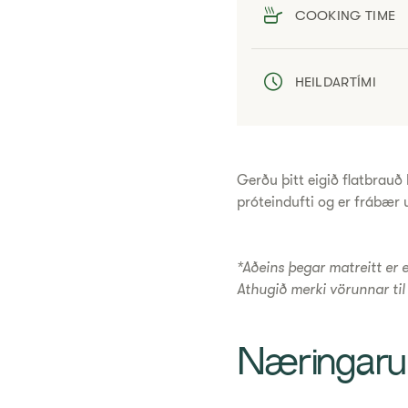
COOKING TIME
HEILDARTÍMI
Gerðu þitt eigið flatbrau
próteindufti og er frábær 
*Aðeins þegar matreitt er 
Athugið merki vörunnar til
​Næringaru