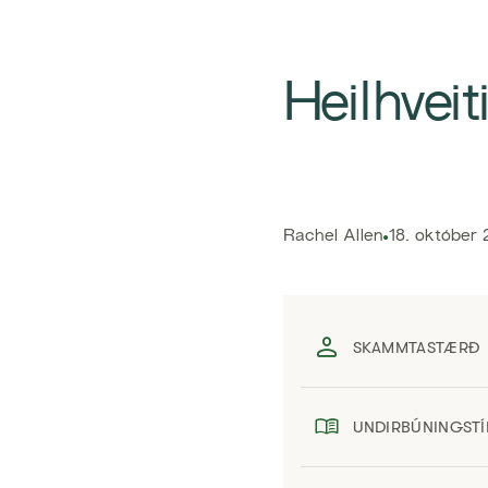
​Heilhveit
​​Rachel Allen​
18. október
SKAMMTASTÆRÐ
UNDIRBÚNINGSTÍ