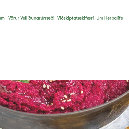
um
Vörur
Vellíðunarúrræði
Viðskiptatækifæri
Um Herbalife