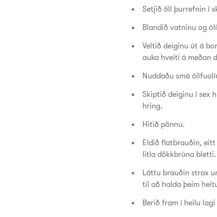
Setjið öll þurrefnin í
Blandið vatninu og ól
Veltið deiginu út á b
auka hveiti á meðan 
Nuddaðu smá ólífuolíu 
Skiptið deiginu í sex 
hring.
Hitið pönnu.
Eldið flatbrauðin, eitt
litla dökkbrúna bletti
Láttu brauðin strax u
til að halda þeim he
Berið fram í heilu la