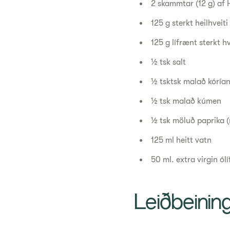
2 skammtar (12 g) af 
125 g sterkt heilhveiti
125 g lífrænt sterkt h
½ tsk salt
½ tsktsk malað kórí
½ tsk malað kúmen
½ tsk möluð paprika 
125 ml heitt vatn
50 ml. extra virgin ól
Leiðbeinin