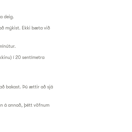
da deig.
að mýkist. Ekki bæta við
 mínútur.
kkinu) í 20 sentímetra
það bakast. Þú ættir að sjá
fan á annað, þétt vöfnum