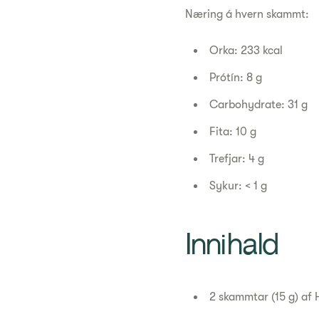
Næring á hvern skammt:
Orka: 233 kcal
Prótín: 8 g
Carbohydrate: 31 g
Fita: 10 g
Trefjar: 4 g
Sykur: < 1 g
Innihald
2 skammtar (15 g) af 