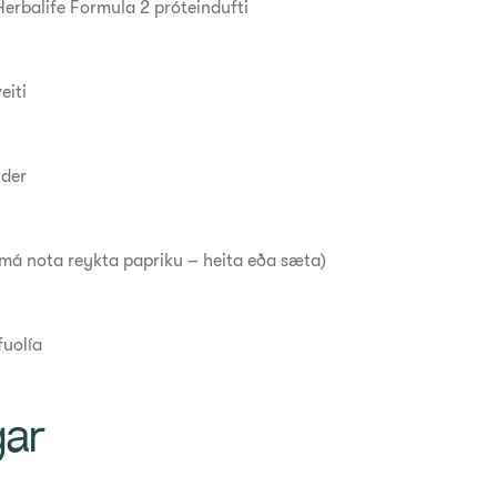
Herbalife Formula 2 próteindufti
veiti
ander
(má nota reykta papriku – heita eða sæta)
ífuolía
gar