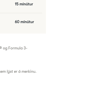
15 mínútur
60 mínútur
t® og Formula 3-
sem lýst er á merkinu.