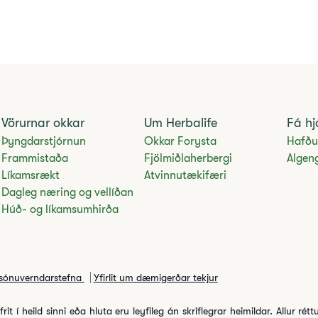
Vörurnar okkar
Um Herbalife
Fá hj
Þyngdarstjórnun
Okkar Forysta
Hafðu
Frammistaða
Fjölmiðlaherbergi
Algen
Líkamsrækt
Atvinnutækifæri
Dagleg næring og vellíðan
Húð- og líkamsumhirða
sónuverndarstefna
Yfirlit um dæmigerðar tekjur
t í heild sinni eða hluta eru leyfileg án skriflegrar heimildar. Allur rét