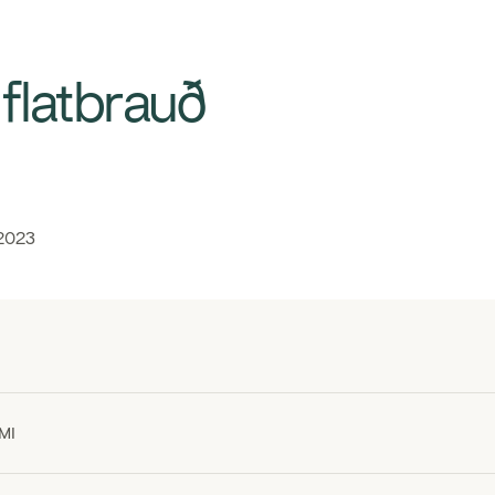
iflatbrauð
 2023
MI