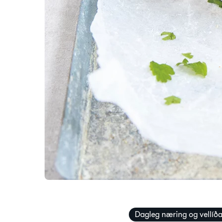
Dagleg næring og vellíð