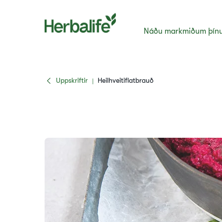
Náðu markmiðum þín
Uppskriftir
​Heilhveitiflatbrauð
|