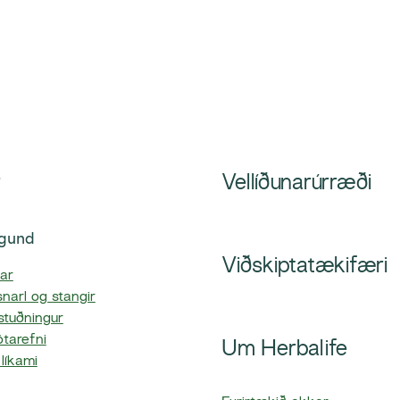
r
Vellíðunarúrræði
egund
Viðskiptatækifæri
gar
snarl og stangir
stuðningur
tarefni
Um Herbalife
líkami