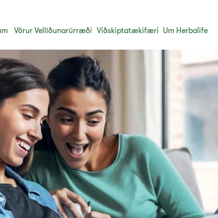
um
Vörur
Vellíðunarúrræði
Viðskiptatækifæri
Um Herbalife