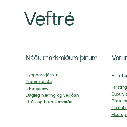
Veftré
Náðu markmiðum þínum
Vöru
Eftir t
Þyngdarstjórnun
Frammistaða
Hristin
Líkamsrækt
Súpur, 
Dagleg næring og vellíðan
Prótein
Húð- og líkamsumhirða
Fæðubó
Húð og 