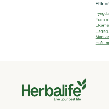
Eftir 
Þyngdar
Frammi
Líkams
Dagleg
Markvis
Húð- o