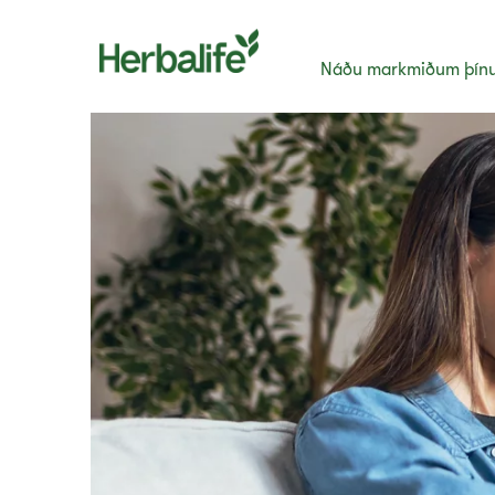
Náðu markmiðum þín