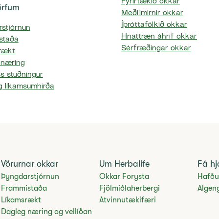
Fyrirtækið okkar
þörfum
Meðlimirnir okkar
Íþróttafólkið okkar
stjórnun
Hnattræn áhrif okkar
staða
Sérfræðingar okkar
rækt
 næring
s stuðningur
g líkamsumhirða
Vörurnar okkar
Um Herbalife
Fá hj
Þyngdarstjórnun
Okkar Forysta
Hafðu
Frammistaða
Fjölmiðlaherbergi
Algen
Líkamsrækt
Atvinnutækifæri
Dagleg næring og vellíðan