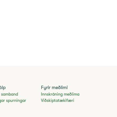
álp
Fyrir meðlimi
 samband
Innskráning meðlima
gar spurningar
Viðskiptatækifæri