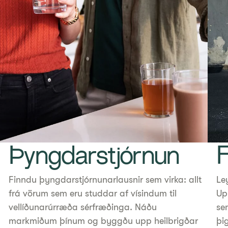
Þyngdarstjórnun
Finndu þyngdarstjórnunarlausnir sem virka: allt
Le
frá vörum sem eru studdar af vísindum til
Up
vellíðunarúrræða sérfræðinga. Náðu
se
markmiðum þínum og byggðu upp heilbrigðar
þi