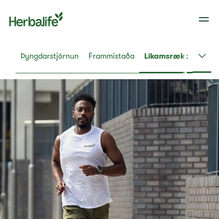
Þyngdarstjórnun
Frammistaða
Líkamsrækt