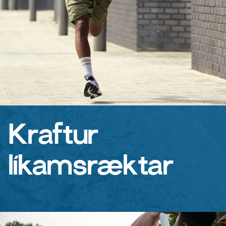
Kraftur
líkamsræktar