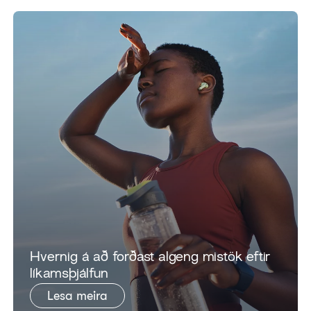
​Hvernig á að forðast algeng mistök eftir
líkamsþjálfun
Lesa meira