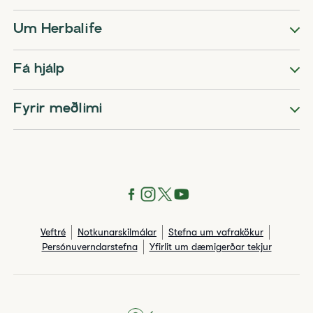
Um Herbalife
Fá hjálp
Fyrir meðlimi
Veftré
Notkunarskilmálar
Stefna um vafrakökur
Persónuverndarstefna
Yfirlit um dæmigerðar tekjur