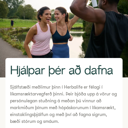
Hjálpar þér að dafna
Sjálfstæði meðlimur þinn í Herbalife er félagi í
líkamsræktarvegferð þinni. Þeir bjóða upp á vörur og
persónulegan stuðning á meðan þú vinnur að
markmiðum þínum með hópáskorunum í líkamsrækt,
einstaklingsþjálfun og með því að fagna sigrum,
bæði stórum og smáum.