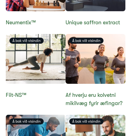
Neumentix™​
​​​Unique saffron extract
Á bak við vísindin
Á bak við vísindin
Fiit-NS™​
​​Af hverju eru kolvetni
mikilvæg fyrir æfingar?​
Á bak við vísindin
Á bak við vísindin