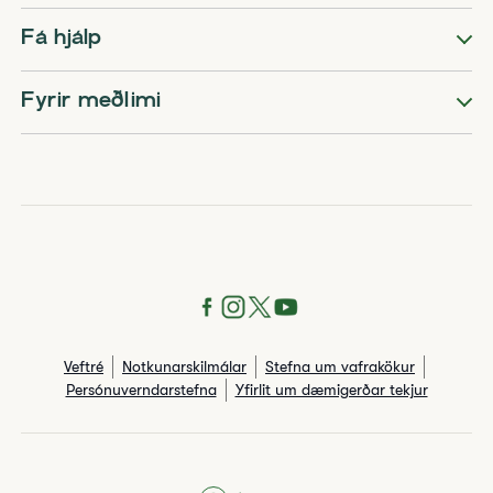
Fá hjálp
Fyrir meðlimi
Veftré
Notkunarskilmálar
Stefna um vafrakökur
Persónuverndarstefna
Yfirlit um dæmigerðar tekjur