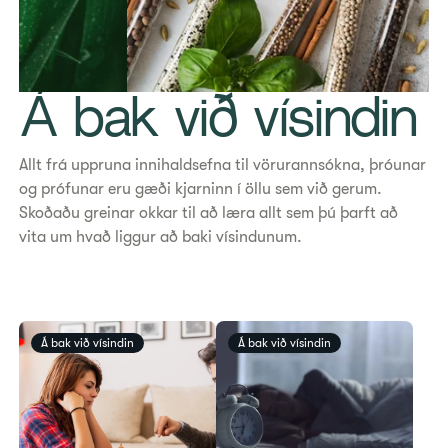
Á bak við vísindin
Allt frá uppruna innihaldsefna til vörurannsókna, þróunar
og prófunar eru gæði kjarninn í öllu sem við gerum.
Skoðaðu greinar okkar til að læra allt sem þú þarft að
vita um hvað liggur að baki vísindunum.
Á bak við vísindin
Á bak við vísindin