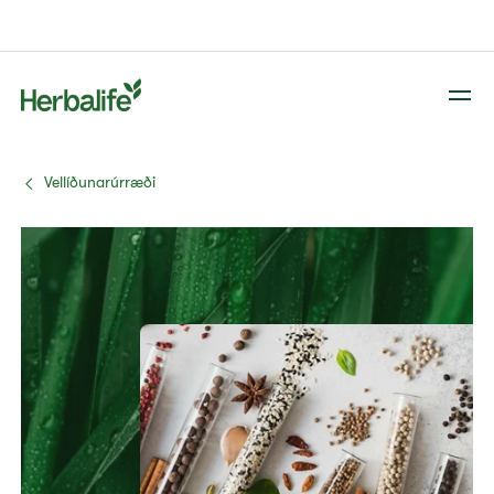
Vellíðunarúrræði