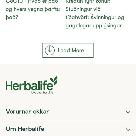
​​CoQ10 - Hvað er það
Kreatín fyrir konur:
og hvers vegna þarftu
Stuðningur við
það?​
tíðahvörf: Ávinningur og
gagnlegar upplýsingar
Load More
Vörurnar okkar
Um Herbalife