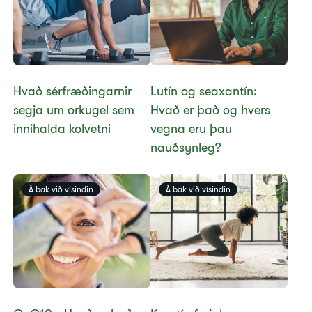
Hvað sérfræðingarnir
​​Lutín og seaxantín:
segja um orkugel sem
Hvað er það og hvers
innihalda kolvetni
vegna eru þau
nauðsynleg?​
Á bak við vísindin
Á bak við vísindin