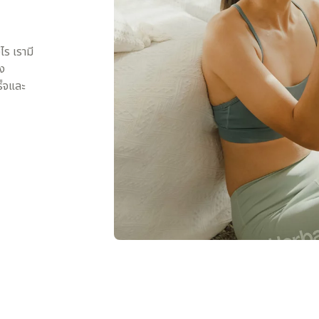
ไร เรามี
ง
ร็จและ