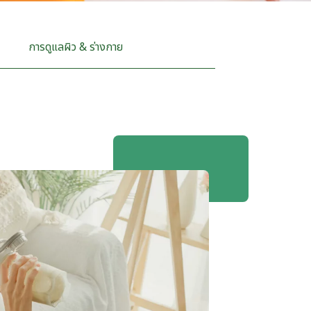
​​การดูแลผิว & ร่างกาย​