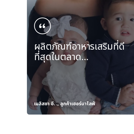
ผลิตภัณฑ์อาหารเสริมที่ดี
ที่สุดในตลาด…
เมลิสซา อี. ., ลูกค้าเฮอร์บาไลฟ์