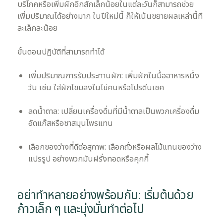
บริโภคหรือเพิ่มผักอีกสักเล็กน้อยในแต่ละวันก็สามารถช่วย
เพิ่มปริมาณได้อย่างมาก ในปีใหม่นี้ ก็ให้เน้นขยายผลเหล่านี้ที
ละเล็กละน้อย
ขั้นตอนปฏิบัติที่สามารถทำได้
เพิ่มปริมาณการรับประทานผัก: เพิ่มผักในมื้ออาหารหนึ่ง
วัน เช่น ใส่ผักโขมลงในไข่คนหรือโปรตีนเชค
ลดน้ำตาล: เปลี่ยนเครื่องดื่มที่มีน้ำตาลเป็นพวกเครื่องดื่ม
อัดแก๊สหรือชาสมุนไพรแทน
เลือกของว่างที่ดีต่อสุภาพ: เลือกถั่วหรือผลไม้แทนของว่าง
แปรรูป อย่างพวกมันฝรั่งทอดหรือคุกกี้
อย่าทำหลายอย่างพร้อมกัน: เริ่มต้นด้วย
ก้าวเล็ก ๆ และมุ่งมั่นทำต่อไป