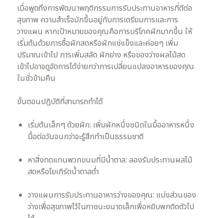
เมื่อพูดถึงการพัฒนาพฤติกรรมการรับประทานอาหารที่ดีต่อ
สุขภาพ ความสำเร็จมักขึ้นอยู่กับการเตรียมการและการ
วางแผน หากเป้าหมายของคุณคือการบริโภคผักมากขึ้น ให้
เริ่มต้นด้วยการซื้อผักสดหรือผักแช่แข็งและค่อยๆ เพิ่ม
ปริมาณเข้าไป การเพิ่มสลัด ผักย่าง หรือของว่างผลไม้สด
เข้าไปอาจดูจัดการได้ง่ายกว่าการเปลี่ยนแปลงอาหารของคุณ
ในชั่วข้ามคืน
ขั้นตอนปฏิบัติที่สามารถทำได้
เริ่มต้นเล็กๆ ด้วยผัก: เพิ่มผักหนึ่งชนิดในมื้ออาหารหนึ่ง
มื้อต่อวันจนกว่าจะรู้สึกทำเป็นธรรมชาติ
หาสิ่งทดแทนพวกขนมที่มีน้ำตาล: ลองรับประทานผลไม้
สดหรือโยเกิร์ตน้ำตาลต่ำ
วางแผนการรับประทานอาหารว่างของคุณ: แบ่งส่วนของ
ว่างเพื่อสุขภาพไว้ในภาชนะขนาดเล็กเพื่อหยิบพกติดตัวไป