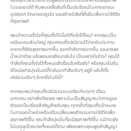
ของคุณก็สามารถนำไปสู่พฤติกรรมการบริโภคที่ดีต่อสุขภาพ
ในระยะยาวได้ ค้นพบเคล็ดลับที่เป็นประโยชน์ในการเอาชนะ
อุปสรรค รักษาแรงจูงใจ และสร้างนิสัยที่ยั่งยืนเพื่อการใช้ชีวิต
ที่สุขภาพดี
คุณจำความตั้งใจที่คุณตั้งไว้เมื่อปีที่แล้วได้ไหม? หากคุณเป็น
เหมือนคนส่วนใหญ่ คุณคงจะตั้งปณิธานไว้ว่าจะรับประทาน
อาหารที่ดีต่อสุขภาพมากขึ้น ออกกำลังกายมากขึ้น และอาจลด
น้ำหนักด้วย แล้วพอมองย้อนกลับไป เป็นอย่างไรบ้าง? คุณได้
ทำสิ่งที่คุณตั้งใจไว้ทั้งหมดสำเร็จแล้วหรือยัง? หรือคุณเริ่มต้น
ปีใหม่อย่างมุ่งมั่นแต่ก็กลับมาทำสิ่งเดิมๆ อยู่ดี แล้วก็ตั้ง
ปณิธานเดิมๆ อีกครั้งในปีนี้?
หากคุณพบว่าคุณตั้งปณิธานแบบเดียวกันทุกๆ เดือน
มกราคม อย่าเพิ่งท้อถอย เพราะนั่นเป็นสัญญาณว่าการดูแล
ตัวเองเป็นเรื่องสำคัญสำหรับคุณ ทุกครั้งที่คุณตั้งเป้าหมาย
ในการลดน้ำหนักหรือปรับเปลี่ยนพฤติกรรมการใช้ชีวิตเพื่อ
สุขภาพที่ดีขึ้น คุณกำลังมุ่งมั่นที่จะมีสุขภาพที่ดีขึ้น แม้ว่าจะยัง
ไม่บรรลุเป้าหมายทั้งหมดก็ตาม เพียงเพราะคุณพูดคำสัญญา