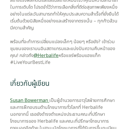
สร้างแรงผลักดันและเสริมสร้างให้มั่นใจว่าคุณมีความสามารถ
ในการเติบโต โปรดจำไว้ว่าการเลือกสิ่งที่ดีต่อสุขภาพเพียงหนึ่ง
อย่างในแต่ละวันสามารถทำให้คุณประสบความสำเร็จที่ยั่งยืนได้
เริ่มต้นด้วยนิสัยหนึ่งอย่างและสร้างจากตรงนั้น – ทุกก้าวล้วน
มีความสำคัญ
พร้อมที่จะทำการเปลี่ยนแปลงเล็กๆ น้อยๆ หรือยัง? เข้าร่วม
ชุมชนของเราบนอินสตาแกรมและแบ่งปันความคืบหน้าของ
คุณ! กล่าวถึง
@Herbalife
หรือแชร์พร้อมแฮชแท็ก
#LiveYourBestLife
เกี่ยวกับผู้เขียน
Susan Bowerman
เป็นผู้อำนวยการอาวุโสฝ่ายการศึกษา
และการฝึกอบรมด้านโภชนาการทั่วโลกที่ Herbalife
นอกจากนี้ เธอยังดำรงตำแหน่งประธานคณะที่ปรึกษา
โภชนาการของ Herbalife และคณะที่ปรึกษาโภชนาการ
ภายนอกอีกด้วย ในฐานะนักโภชนาการที่ได้รับการขึ้นทะเบียน