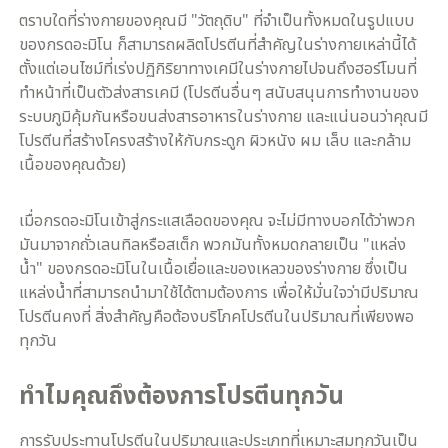
ตราบใดที่ร่างกายของคุณมี "วัตถุดิบ" ที่จำเป็นทั้งหมดในรูปแบบ
ของกรดอะมิโน ก็สามารถผลิตโปรตีนที่สำคัญในร่างกายเหล่านี้ได้
ตั้งแต่เอนไซม์ที่เร่งปฏิกิริยาทางเคมีในร่างกายไปจนถึงฮอร์โมนที่
ทำหน้าที่เป็นตัวส่งสารเคมี (โปรตีนอื่นๆ สนับสนุนการทำงานของ
ระบบภูมิคุ้มกันหรือขนส่งสารอาหารในร่างกาย และแน่นอนว่าคุณมี
โปรตีนที่สร้างโครงสร้างให้กับกระดูก ผิวหนัง ผม เล็บ และกล้าม
เนื้อของคุณด้วย)
เมื่อกรดอะมิโนเข้าสู่กระแสเลือดของคุณ จะไม่มีทางบอกได้ว่าพวก
มันมาจากถั่วเลนทิลหรือสเต็ก พวกมันทั้งหมดกลายเป็น "แหล่ง
น้ำ" ของกรดอะมิโนในเนื้อเยื่อและของเหลวของร่างกาย ซึ่งเป็น
แหล่งน้ำที่สามารถนำมาใช้ได้ตามต้องการ เพื่อให้มั่นใจว่ามีปริมาณ
โปรตีนคงที่ สิ่งสำคัญคือต้องบริโภคโปรตีนในปริมาณที่เพียงพอ
ทุกวัน
ทำไมคุณถึงต้องการโปรตีนทุกวัน
​การรับประทานโปรตีนในปริมาณและประเภทที่เหมาะสมทุกวันเป็น