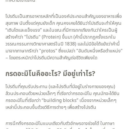
ทำความเข้าใจกัน
โปรตีนเป็นสารอาหารหลักที่เป็นองค์ประกอบสำคัญของอาหารเพื่อ
สุขภาพ นับตั้งแต่คุณยังเด็ก คุณคงเคยได้ยินว่าโปรตีนจะทำให้คุณ
“เติบโตและแข็งแรง” และในขณะที่มีการถกเถียงกันว่าใครเป็นผู้
สร้างคำว่า "โปรตีน" (Protein) ขึ้นมา (คำนี้ปรากฏครั้งแรกใน
วรรณกรรมทางวิทยาศาสตร์ในปี 1838) และไม่มีข้อโต้แย้งว่าคำนี้
มาจากภาษากรีกว่า "protos" ซึ่งแปลว่า "อันดับหนึ่งหรือตำแหน่ง"
– โดยตระหนักว่าโปรตีนมีความสำคัญต่อชีวิตเพียงใด
กรดอะมิโนคืออะไร? มีอยู่เท่าไร?
โปรตีนที่คุณรับประทาน (และโปรตีนที่มีอยู่ในร่างกายของคุณ)
ล้วนประกอบด้วยหน่วยเล็กๆ ที่เรียกว่ากรดอะมิโน คุณมักจะได้ยิน
กรดอะมิโนที่เรียกว่า “building blocks” เนื่องจากหน่วยเล็กๆ
เหล่านี้ประกอบขึ้นด้วยวิธีการต่างๆ เพื่อสร้างโปรตีน
การนึกถึงกรดอะมิโนแบบเดียวกับตัวอักษรอาจช่วยได้ ในภาษา