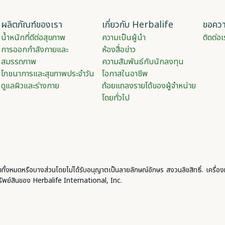
ผลิตภัณฑ์ของเรา
เกี่ยวกับ Herbalife
ขอควา
​​น้ำหนักที่ดีต่อสุขภาพ​
ความเป็นผู้นำ
ติดต่อเ
​​การออกกำลังกายและ
ห้องสื่อข่าว
สมรรถภาพ​
ความสัมพันธ์กับนักลงทุน
​​โภชนาการและสุขภาพประจำวัน​
โอกาสในอาชีพ
ดูแลผิวและร่างกาย
ถ้อยแถลงรายได้ของผู้จำหน่าย
โดยทั่วไป
้งหมดหรือบางส่วนโดยไม่ได้รับอนุญาตเป็นลายลักษณ์อักษร สงวนลิขสิทธิ์. เครื่อ
็นทรัพย์สินของ Herbalife International, Inc.