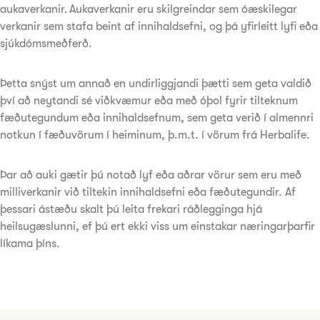
aukaverkanir. Aukaverkanir eru skilgreindar sem óæskilegar
verkanir sem stafa beint af innihaldsefni, og þá yfirleitt lyfi eða
sjúkdómsmeðferð.
Þetta snýst um annað en undirliggjandi þætti sem geta valdið
því að neytandi sé viðkvæmur eða með óþol fyrir tilteknum
fæðutegundum eða innihaldsefnum, sem geta verið í almennri
notkun í fæðuvörum í heiminum, þ.m.t. í vörum frá Herbalife.
Þar að auki gætir þú notað lyf eða aðrar vörur sem eru með
milliverkanir við tiltekin innihaldsefni eða fæðutegundir. Af
þessari ástæðu skalt þú leita frekari ráðlegginga hjá
heilsugæslunni, ef þú ert ekki viss um einstakar næringarþarfir
líkama þíns.