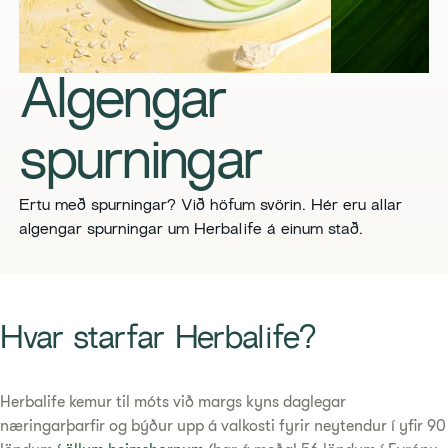
Algengar
spurningar
Ertu með spurningar? Við höfum svörin. Hér eru allar
algengar spurningar um Herbalife á einum stað.
Hvar starfar Herbalife?
Herbalife kemur til móts við margs kyns daglegar
næringarþarfir og býður upp á valkosti fyrir neytendur í yfir 90