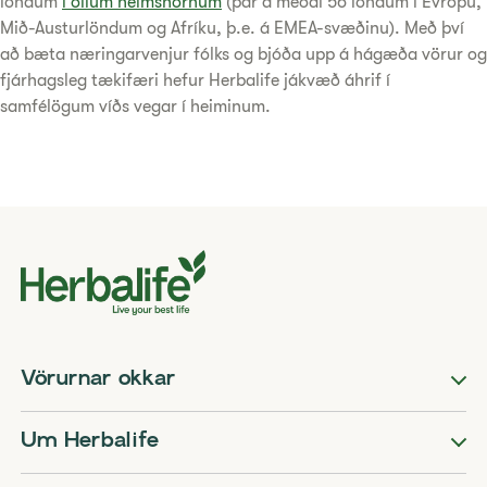
löndum
í öllum heimshornum
(þar á meðal 56 löndum í Evrópu,
Mið-Austurlöndum og Afríku, þ.e. á EMEA-svæðinu). Með því
að bæta næringarvenjur fólks og bjóða upp á hágæða vörur og
fjárhagsleg tækifæri hefur Herbalife jákvæð áhrif í
samfélögum víðs vegar í heiminum.
Vörurnar okkar
Um Herbalife