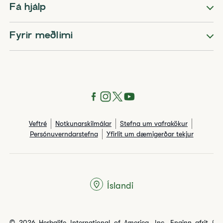
Fá hjálp
Fyrir meðlimi
Veftré
Notkunarskilmálar
Stefna um vafrakökur
Persónuverndarstefna
Yfirlit um dæmigerðar tekjur
Íslandi
© 2026 Herbalife International of America, Inc. Enginn afrit í